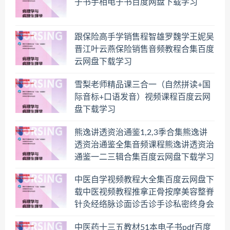
子书手相电子书百度网盘下载学习
跟保险高手学销售程智雄罗魏学王妮吴
晋江叶云燕保险销售音频教程合集百度
云网盘下载学习
雪梨老师精品课三合一（自然拼读+国
际音标+口语发音）视频课程百度云网
盘下载学习
熊逸讲透资治通鉴1,2,3季合集熊逸讲
透资治通鉴全集音频课程熊逸讲透资治
通鉴一二三辑合集百度云网盘下载学习
中医自学视频教程大全集百度云网盘下
载中医视频教程推拿正骨按摩美容整脊
针灸经络脉诊面诊舌诊手诊私密终身会
员百度网盘共享群
中医药十三五教材51本电子书pdf百度