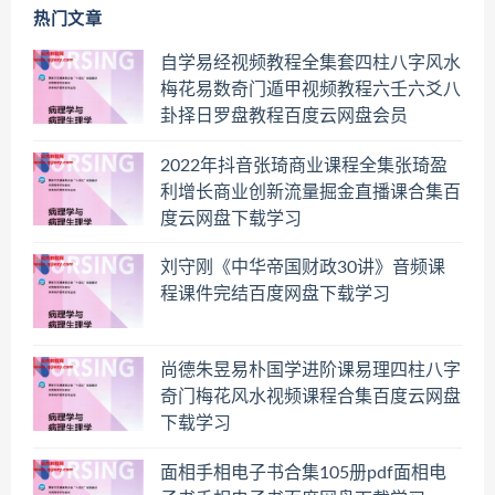
热门文章
自学易经视频教程全集套四柱八字风水
梅花易数奇门遁甲视频教程六壬六爻八
卦择日罗盘教程百度云网盘会员
2022年抖音张琦商业课程全集张琦盈
利增长商业创新流量掘金直播课合集百
度云网盘下载学习
刘守刚《中华帝国财政30讲》音频课
程课件完结百度网盘下载学习
尚德朱昱易朴国学进阶课易理四柱八字
奇门梅花风水视频课程合集百度云网盘
下载学习
面相手相电子书合集105册pdf面相电