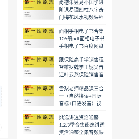
尚德朱昱易朴国学进
阶课易理四柱八字奇
门梅花风水视频课程
合集百度云网盘下载
面相手相电子书合集
学习
105册pdf面相电子书
手相电子书百度网盘
下载学习
跟保险高手学销售程
智雄罗魏学王妮吴晋
江叶云燕保险销售音
频教程合集百度云网
雪梨老师精品课三合
盘下载学习
一（自然拼读+国际
音标+口语发音）视
频课程百度云网盘下
熊逸讲透资治通鉴
载学习
1,2,3季合集熊逸讲透
资治通鉴全集音频课