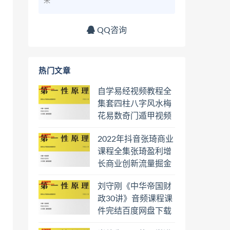
来
QQ咨询
热门文章
自学易经视频教程全
集套四柱八字风水梅
花易数奇门遁甲视频
教程六壬六爻八卦择
2022年抖音张琦商业
日罗盘教程百度云网
课程全集张琦盈利增
盘会员
长商业创新流量掘金
直播课合集百度云网
刘守刚《中华帝国财
盘下载学习
政30讲》音频课程课
件完结百度网盘下载
学习