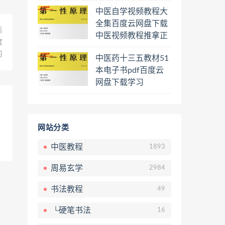
程熊逸讲透资治通鉴
中医自学视频教程大
一二三辑合集百度云
全集百度云网盘下载
网盘下载学习
篇
中医视频教程推拿正
度
骨按摩美容整脊针灸
习
中医药十三五教材51
经络脉诊面诊舌诊手
本电子书pdf百度云
诊私密终身会员百度
网盘下载学习
网盘共享群
网站分类
中医教程
1893
周易玄学
2984
书法教程
49
└硬笔书法
16