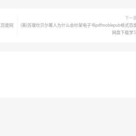
下一
式百度网
(美)苏珊坎贝尔著人为什么会吵架电子书pdfmobiepub格式百
网盘下载学