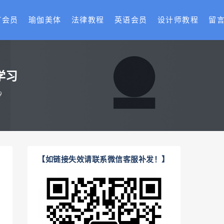
T会员
瑜伽美体
法律教程
英语会员
设计师教程
留
学习
9
【如链接失效请联系微信客服补发！】