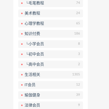
└毛笔教程
74
美术教程
24
心理学教程
65
知识付费
186
└小学会员
8
└初中会员
3
└高中会员
2
生活相关
1305
IT会员
12
瑜伽健身
39
法律会员
9