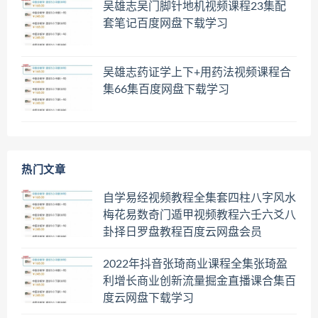
吴雄志吴门脚针地机视频课程23集配
套笔记百度网盘下载学习
吴雄志药证学上下+用药法视频课程合
集66集百度网盘下载学习
热门文章
自学易经视频教程全集套四柱八字风水
梅花易数奇门遁甲视频教程六壬六爻八
卦择日罗盘教程百度云网盘会员
2022年抖音张琦商业课程全集张琦盈
利增长商业创新流量掘金直播课合集百
度云网盘下载学习