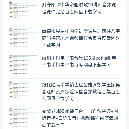
刘守刚《中华帝国财政30讲》音频课
程课件完结百度网盘下载学习
尚德朱昱易朴国学进阶课易理四柱八字
奇门梅花风水视频课程合集百度云网盘
下载学习
面相手相电子书合集105册pdf面相电
子书手相电子书百度网盘下载学习
跟保险高手学销售程智雄罗魏学王妮吴
晋江叶云燕保险销售音频教程合集百度
云网盘下载学习
雪梨老师精品课三合一（自然拼读+国
际音标+口语发音）视频课程百度云网
盘下载学习