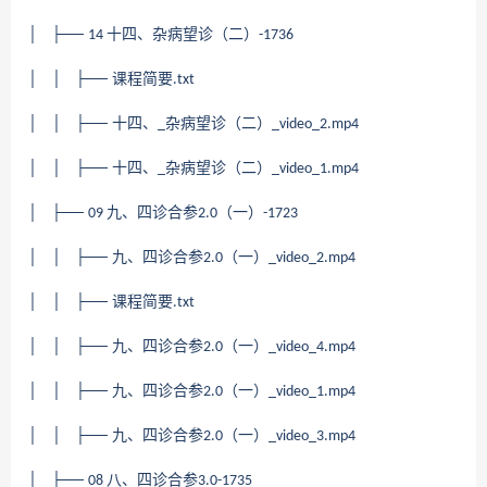
│ ├──
十四、杂病望诊（二）
14
-1736
│ │ ├── 课程简要
.txt
│ │ ├── 十四、
杂病望诊（二）
_
_video_2.mp4
│ │ ├── 十四、
杂病望诊（二）
_
_video_1.mp4
│ ├──
九、四诊合参
（一）
09
2.0
-1723
│ │ ├── 九、四诊合参
（一）
2.0
_video_2.mp4
│ │ ├── 课程简要
.txt
│ │ ├── 九、四诊合参
（一）
2.0
_video_4.mp4
│ │ ├── 九、四诊合参
（一）
2.0
_video_1.mp4
│ │ ├── 九、四诊合参
（一）
2.0
_video_3.mp4
│ ├──
八、四诊合参
08
3.0-1735