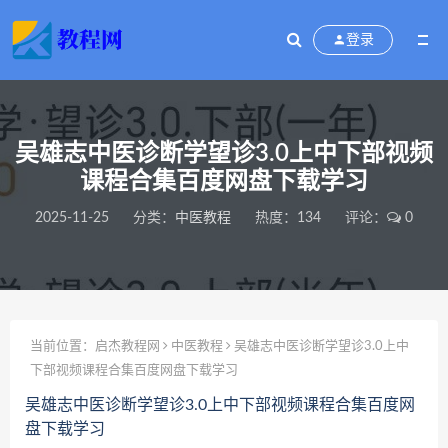
登录
吴雄志中医诊断学望诊3.0上中下部视频
课程合集百度网盘下载学习
2025-11-25
分类：
中医教程
热度：134
评论：
0
当前位置：
启杰教程网
中医教程
吴雄志中医诊断学望诊3.0上中
下部视频课程合集百度网盘下载学习
吴雄志中医诊断学望诊3.0上中下部视频课程合集百度网
盘下载学习