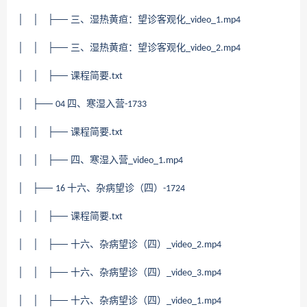
│ │ ├── 三、湿热黄疸：望诊客观化
_video_1.mp4
│ │ ├── 三、湿热黄疸：望诊客观化
_video_2.mp4
│ │ ├── 课程简要
.txt
│ ├──
四、寒湿入营
04
-1733
│ │ ├── 课程简要
.txt
│ │ ├── 四、寒湿入营
_video_1.mp4
│ ├──
十六、杂病望诊（四）
16
-1724
│ │ ├── 课程简要
.txt
│ │ ├── 十六、杂病望诊（四）
_video_2.mp4
│ │ ├── 十六、杂病望诊（四）
_video_3.mp4
│ │ ├── 十六、杂病望诊（四）
_video_1.mp4