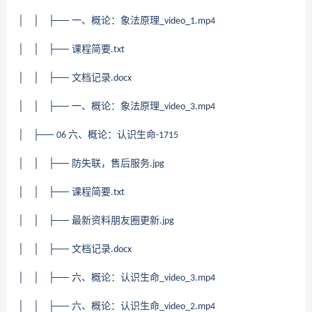
│ │ ├── 一、概论：象法原理
_video_1.mp4
│ │ ├── 课程简要
.txt
│ │ ├── 文档记录
.docx
│ │ ├── 一、概论：象法原理
_video_3.mp4
│ ├──
六、概论：认识生命
06
-1715
│ │ ├── 防失联，售后服务
.jpg
│ │ ├── 课程简要
.txt
│ │ ├── 最新资料朋友圈更新
.jpg
│ │ ├── 文档记录
.docx
│ │ ├── 六、概论：认识生命
_video_3.mp4
│ │ ├── 六、概论：认识生命
_video_2.mp4