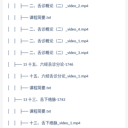
│ │ ├── 二、舌诊概论（二）
_video_2.mp4
│ │ ├── 课程简要
.txt
│ │ ├── 二、舌诊概论（二）
_video_4.mp4
│ │ ├── 二、舌诊概论（二）
_video_1.mp4
│ │ ├── 二、舌诊概论（二）
_video_3.mp4
│ ├──
十五、六经舌诊分论
15
-1746
│ │ ├── 十五、六经舌诊分论
_video_1.mp4
│ │ ├── 课程简要
.txt
│ ├──
十三、舌下络脉
13
-1743
│ │ ├── 课程简要
.txt
│ │ ├── 十三、舌下络脉
_video_1.mp4