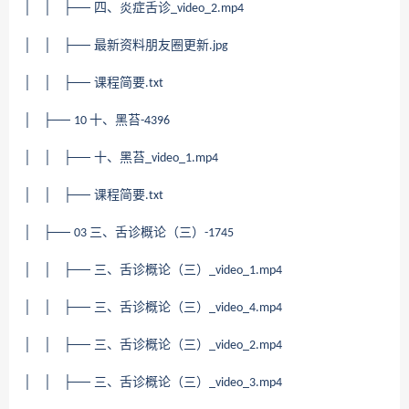
│ │ ├── 四、炎症舌诊
_video_2.mp4
│ │ ├── 最新资料朋友圈更新
.jpg
│ │ ├── 课程简要
.txt
│ ├──
十、黑苔
10
-4396
│ │ ├── 十、黑苔
_video_1.mp4
│ │ ├── 课程简要
.txt
│ ├──
三、舌诊概论（三）
03
-1745
│ │ ├── 三、舌诊概论（三）
_video_1.mp4
│ │ ├── 三、舌诊概论（三）
_video_4.mp4
│ │ ├── 三、舌诊概论（三）
_video_2.mp4
│ │ ├── 三、舌诊概论（三）
_video_3.mp4