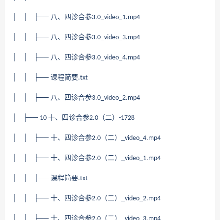
│ │ ├── 八、四诊合参
3.0_video_1.mp4
│ │ ├── 八、四诊合参
3.0_video_3.mp4
│ │ ├── 八、四诊合参
3.0_video_4.mp4
│ │ ├── 课程简要
.txt
│ │ ├── 八、四诊合参
3.0_video_2.mp4
│ ├──
十、四诊合参
（二）
10
2.0
-1728
│ │ ├── 十、四诊合参
（二）
2.0
_video_4.mp4
│ │ ├── 十、四诊合参
（二）
2.0
_video_1.mp4
│ │ ├── 课程简要
.txt
│ │ ├── 十、四诊合参
（二）
2.0
_video_2.mp4
│ │ ├── 十、四诊合参
（二）
2.0
_video_3.mp4