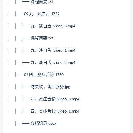
│ │ ├── 课程简要
.txt
│ ├──
九、淡白舌
09
-1739
│ │ ├── 九、淡白舌
_video_3.mp4
│ │ ├── 课程简要
.txt
│ │ ├── 九、淡白舌
_video_1.mp4
│ │ ├── 九、淡白舌
_video_2.mp4
│ ├──
四、炎症舌诊
04
-1750
│ │ ├── 防失联，售后服务
.jpg
│ │ ├── 四、炎症舌诊
_video_3.mp4
│ │ ├── 四、炎症舌诊
_video_1.mp4
│ │ ├── 文档记录
.docx