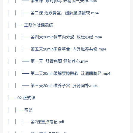
│ │ ├── 第五课 顺时排毒 养精固气安神
.mp4
│ │ ├── 第二课 活跃骨盆，缓解腰膝酸软
.mp4
│ ├── 王蕊体验课晨练
│ │ ├── 第四天
调节内分泌 放松心经
20min
.mp4
│ │ ├── 第五天
周身整合 内外滋养共修
20min
.mp4
│ │ ├── 第一天 舒缓肩颈 健肺养心
.mkv
│ │ ├── 第二天
缓解腰膝酸软 疏通膀胱经
20min
.mp4
│ │ ├── 第三天
滋养子宫 肝肾同补
20min
.mp4
├──
正式课
02.
│ ├── 笔记
│ │ ├── 第
课重点笔记
7
.pdf