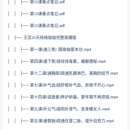
│ │ ├── 第
课重点笔记
11
.pdf
│ │ ├── 第
课重点笔记
13
.pdf
│ │ ├── 第
课重点笔记
15
.pdf
│ ├── 王蕊
天经络瑜伽完整直播版
25
│ │ ├── 第一课
通三焦
圆瑜伽基本功
(
)
.mp4
│ │ ├── 第四课
通下焦
肾经排毒素，缓解便秘
(
)
.mp4
│ │ ├── 第十二课
通胸部
疏通乳腺淋巴，美胸抗结节
(
)
.mp4
│ │ ├── 第七课
补气血
疏肝郁补气血，拒绝不开心
(
)
.mp4
│ │ ├── 第十四课
调激素
养护卵巢，更年期不再烦恼
(
)
.mp4
│ │ ├── 第九课
补元气
滋阴补肾气，变身暖女人
(
)
.mp4
│ │ ├── 第五课
通督脉
疏通任督二脉，提升自愈力
(
)
.mp4