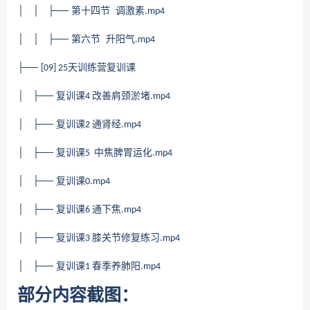
│ │ ├── 第十四节 调激素
.mp4
│ │ ├── 第六节 升阳气
.mp4
├──
天训练营复训课
[09] 25
│ ├── 复训课
改善肩颈淤堵
4
.mp4
│ ├── 复训课
通肾经
2
.mp4
│ ├── 复训课
中焦脾胃运化
5
.mp4
│ ├── 复训课
0.mp4
│ ├── 复训课
通下焦
6
.mp4
│ ├── 复训课
膝关节修复练习
3
.mp4
│ ├── 复训课
春季养肺阳
1
.mp4
部分内容截图：