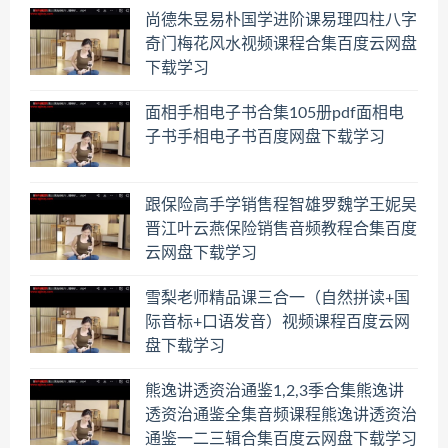
尚德朱昱易朴国学进阶课易理四柱八字
奇门梅花风水视频课程合集百度云网盘
下载学习
面相手相电子书合集105册pdf面相电
子书手相电子书百度网盘下载学习
跟保险高手学销售程智雄罗魏学王妮吴
晋江叶云燕保险销售音频教程合集百度
云网盘下载学习
雪梨老师精品课三合一（自然拼读+国
际音标+口语发音）视频课程百度云网
盘下载学习
熊逸讲透资治通鉴1,2,3季合集熊逸讲
透资治通鉴全集音频课程熊逸讲透资治
通鉴一二三辑合集百度云网盘下载学习