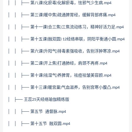
│ │ ├── 第八课
化瘀毒
化解瘀毒，怯邪气少生病
(
)
.mp4
│ │ ├── 第三课
暖中焦
疏通脾胃经，缓解背部疼痛
(
)
.mp4
│ │ ├── 第十一课
合三焦
三焦流动练习，精神好活力足
(
)
.mp4
│ │ ├── 第十五课
融双圆
经络串联，阴阳平衡通小圆
(
) 12
.mp4
│ │ ├── 第六课
升阳气
排毒素强吸收，告别浮肿寒凉
(
)
.mp4
│ │ ├── 第二课
开上焦
打通肺经，肩颈不再疼
(
)
.mp4
│ │ ├── 第十课
祛湿气
养脾胃，祛痘祛皱美容颜
(
)
.mp4
│ │ ├── 第十三课
暖宫巢
气血滋养，告别宫寒小腹凸
(
)
.mp4
│ ├── 王蕊
天经络瑜伽精练版
25
│ │ ├── 第五节 通督脉
.mp4
│ │ ├── 第十五节 融双圆
.mp4