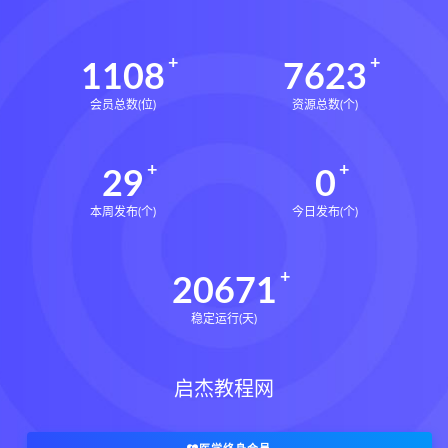
1108
7623
会员总数(位)
资源总数(个)
29
0
本周发布(个)
今日发布(个)
20671
稳定运行(天)
启杰教程网