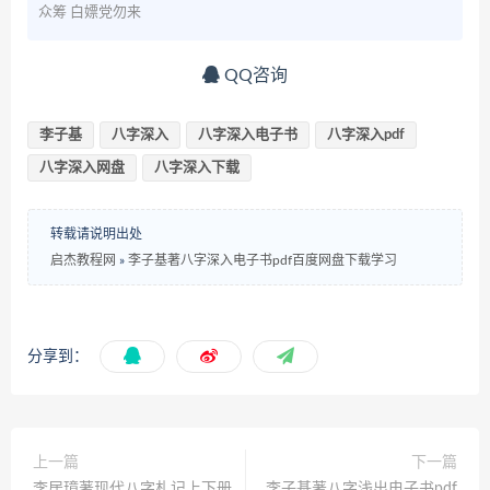
众筹 白嫖党勿来
QQ咨询
李子基
八字深入
八字深入电子书
八字深入pdf
八字深入网盘
八字深入下载
转载请说明出处
启杰教程网
»
李子基著八字深入电子书pdf百度网盘下载学习
分享到：
上一篇
下一篇
李居璋著现代八字札记上下册
李子基著八字浅出电子书pdf