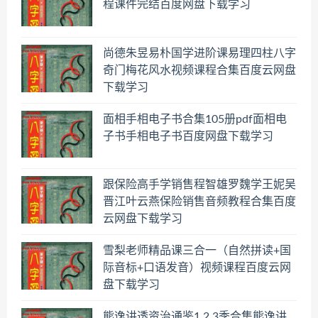
程课件完结百度网盘下载学习
尚德朱昱易朴国学进阶课易理四柱八字
奇门梅花风水视频课程合集百度云网盘
下载学习
面相手相电子书合集105册pdf面相电
子书手相电子书百度网盘下载学习
跟保险高手学销售程智雄罗魏学王妮吴
晋江叶云燕保险销售音频教程合集百度
云网盘下载学习
雪梨老师精品课三合一（自然拼读+国
际音标+口语发音）视频课程百度云网
盘下载学习
熊逸讲透资治通鉴1,2,3季合集熊逸讲