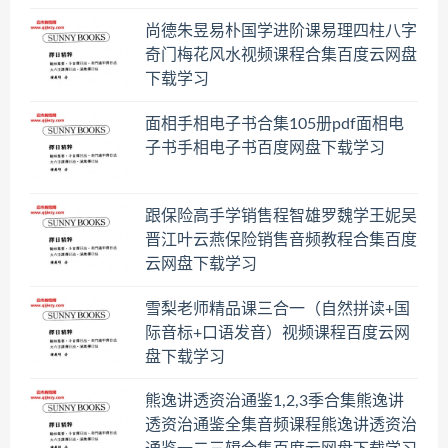
尚德朱昱易朴国学进阶课易理四柱八字
奇门梅花风水视频课程合集百度云网盘
下载学习
面相手相电子书合集105册pdf面相电
子书手相电子书百度网盘下载学习
跟保险高手学销售程智雄罗魏学王妮吴
晋江叶云燕保险销售音频教程合集百度
云网盘下载学习
雪梨老师精品课三合一（自然拼读+国
际音标+口语发音）视频课程百度云网
盘下载学习
熊逸讲透资治通鉴1,2,3季合集熊逸讲
透资治通鉴全集音频课程熊逸讲透资治