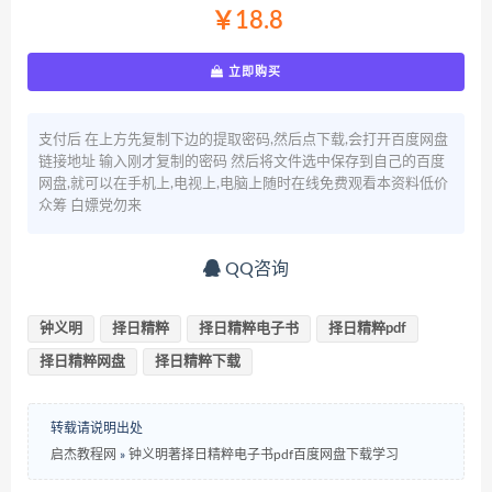
￥18.8
立即购买
支付后 在上方先复制下边的提取密码,然后点下载,会打开百度网盘
链接地址 输入刚才复制的密码 然后将文件选中保存到自己的百度
网盘,就可以在手机上,电视上,电脑上随时在线免费观看本资料低价
众筹 白嫖党勿来
QQ咨询
钟义明
择日精粹
择日精粹电子书
择日精粹pdf
择日精粹网盘
择日精粹下载
转载请说明出处
启杰教程网
»
钟义明著择日精粹电子书pdf百度网盘下载学习