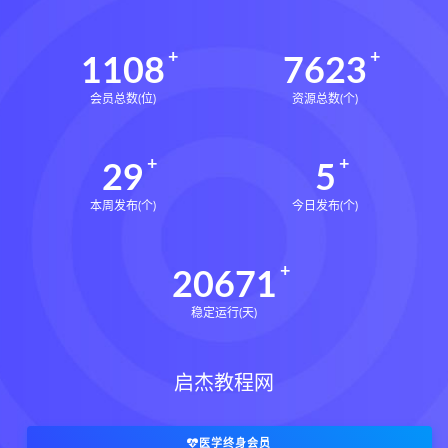
1108
7623
会员总数(位)
资源总数(个)
29
5
本周发布(个)
今日发布(个)
20671
稳定运行(天)
启杰教程网
医学终身会员