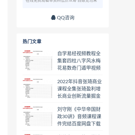
在线免费观看本资料低价众筹 白嫖党勿来
QQ咨询
热门文章
自学易经视频教程全
集套四柱八字风水梅
花易数奇门遁甲视频
教程六壬六爻八卦择
2022年抖音张琦商业
日罗盘教程百度云网
课程全集张琦盈利增
盘会员
长商业创新流量掘金
直播课合集百度云网
刘守刚《中华帝国财
盘下载学习
政30讲》音频课程课
件完结百度网盘下载
学习