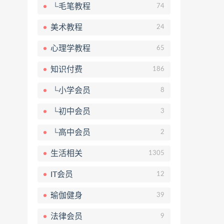
└毛笔教程
74
美术教程
24
心理学教程
65
知识付费
186
└小学会员
8
└初中会员
3
└高中会员
2
生活相关
1305
IT会员
12
瑜伽健身
39
法律会员
9