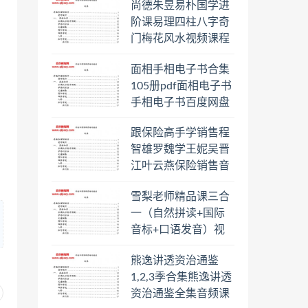
尚德朱昱易朴国学进
阶课易理四柱八字奇
门梅花风水视频课程
合集百度云网盘下载
面相手相电子书合集
学习
105册pdf面相电子书
手相电子书百度网盘
下载学习
跟保险高手学销售程
智雄罗魏学王妮吴晋
江叶云燕保险销售音
频教程合集百度云网
雪梨老师精品课三合
盘下载学习
一（自然拼读+国际
音标+口语发音）视
频课程百度云网盘下
熊逸讲透资治通鉴
载学习
1,2,3季合集熊逸讲透
资治通鉴全集音频课