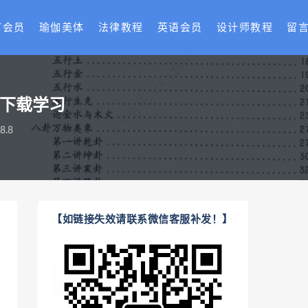
T会员
瑜伽美体
法律教程
英语会员
设计师教程
留
盘下载学习
.8
【如链接失效请联系微信客服补发！】