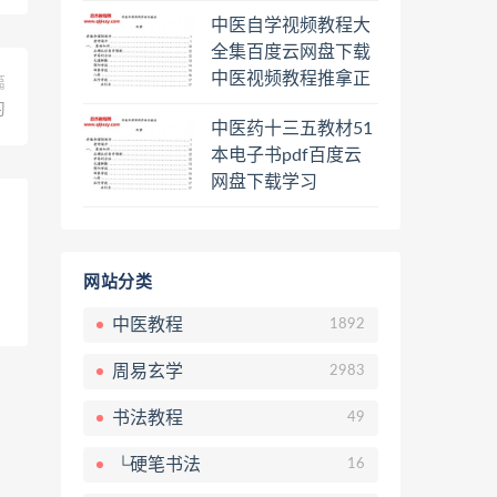
程熊逸讲透资治通鉴
中医自学视频教程大
一二三辑合集百度云
全集百度云网盘下载
网盘下载学习
中医视频教程推拿正
篇
骨按摩美容整脊针灸
习
中医药十三五教材51
经络脉诊面诊舌诊手
本电子书pdf百度云
诊私密终身会员百度
网盘下载学习
网盘共享群
网站分类
中医教程
1892
周易玄学
2983
书法教程
49
└硬笔书法
16