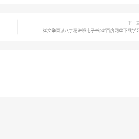
下一
崔文举盲派八字精进班电子书pdf百度网盘下载学