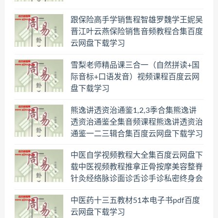
跟保险高手学销售程智雄罗魏学王妮吴
晋江叶云燕保险销售音频教程合集百度
云网盘下载学习
雪梨老师精品课三合一（自然拼读+国
际音标+口语发音）视频课程百度云网
盘下载学习
熊逸讲透资治通鉴1,2,3季合集熊逸讲
透资治通鉴全集音频课程熊逸讲透资治
通鉴一二三辑合集百度云网盘下载学习
中医自学视频教程大全集百度云网盘下
载中医视频教程推拿正骨按摩美容整脊
针灸经络脉诊面诊舌诊手诊私密终身会
员百度网盘共享群
中医药十三五教材51本电子书pdf百度
云网盘下载学习