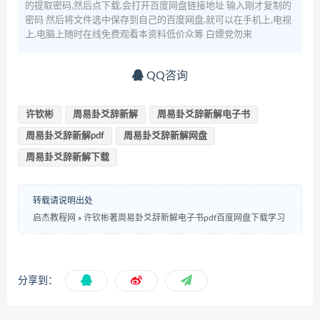
的提取密码,然后点下载,会打开百度网盘链接地址 输入刚才复制的
密码 然后将文件选中保存到自己的百度网盘,就可以在手机上,电视
上,电脑上随时在线免费观看本资料低价众筹 白嫖党勿来
QQ咨询
许钦彬
周易卦爻辞新解
周易卦爻辞新解电子书
周易卦爻辞新解pdf
周易卦爻辞新解网盘
周易卦爻辞新解下载
转载请说明出处
启杰教程网
»
许钦彬著周易卦爻辞新解电子书pdf百度网盘下载学习
分享到：