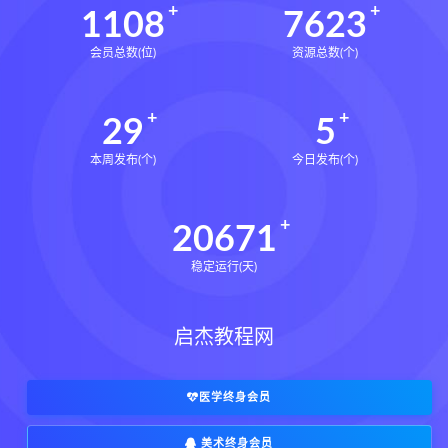
1108
7623
会员总数(位)
资源总数(个)
29
5
本周发布(个)
今日发布(个)
20671
稳定运行(天)
启杰教程网
医学终身会员
美术终身会员