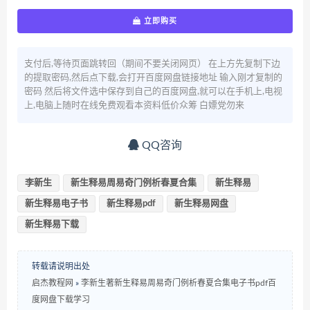
立即购买
支付后,等待页面跳转回（期间不要关闭网页） 在上方先复制下边
的提取密码,然后点下载,会打开百度网盘链接地址 输入刚才复制的
密码 然后将文件选中保存到自己的百度网盘,就可以在手机上,电视
上,电脑上随时在线免费观看本资料低价众筹 白嫖党勿来
QQ咨询
李新生
新生释易周易奇门例析春夏合集
新生释易
新生释易电子书
新生释易pdf
新生释易网盘
新生释易下载
转载请说明出处
启杰教程网
»
李新生著新生释易周易奇门例析春夏合集电子书pdf百
度网盘下载学习