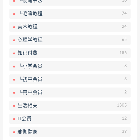
└硬笔书法
16
└毛笔教程
74
美术教程
24
心理学教程
65
知识付费
186
└小学会员
8
└初中会员
3
└高中会员
2
生活相关
1305
IT会员
12
瑜伽健身
39