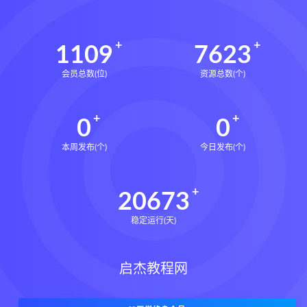
1109
7623
会员总数(位)
资源总数(个)
0
0
本周发布(个)
今日发布(个)
20673
稳定运行(天)
启杰教程网