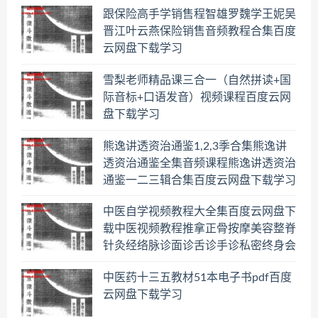
跟保险高手学销售程智雄罗魏学王妮吴
晋江叶云燕保险销售音频教程合集百度
云网盘下载学习
雪梨老师精品课三合一（自然拼读+国
际音标+口语发音）视频课程百度云网
盘下载学习
熊逸讲透资治通鉴1,2,3季合集熊逸讲
透资治通鉴全集音频课程熊逸讲透资治
通鉴一二三辑合集百度云网盘下载学习
中医自学视频教程大全集百度云网盘下
载中医视频教程推拿正骨按摩美容整脊
针灸经络脉诊面诊舌诊手诊私密终身会
员百度网盘共享群
中医药十三五教材51本电子书pdf百度
云网盘下载学习