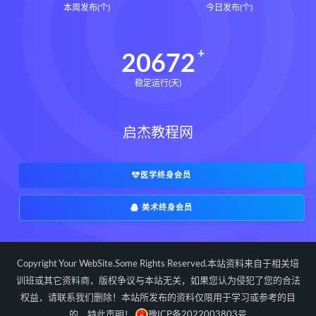
本周发布(个)
今日发布(个)
20672
稳定运行(天)
启杰教程网
医学终身会员
美术终身会员
Copyright Your WebSite.Some Rights Reserved.本站资料来自于相关培
训班或其它资料商，版权争议与本站无关，如果您认为侵犯了您的合法
权益，请联系我们删除！本站所发布的资料仅限用于学习或参考的目
的，特此声明！
豫ICP备2022003803号