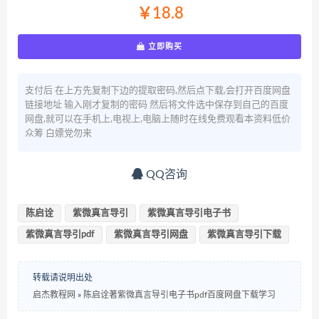
￥18.8
立即购买
支付后 在上方先复制下边的提取密码,然后点下载,会打开百度网盘
链接地址 输入刚才复制的密码 然后将文件选中保存到自己的百度
网盘,就可以在手机上,电视上,电脑上随时在线免费观看本资料低价
众筹 白嫖党勿来
QQ咨询
陈启诠
紫微真言导引
紫微真言导引电子书
紫微真言导引pdf
紫微真言导引网盘
紫微真言导引下载
转载请说明出处
启杰教程网
»
陈启诠著紫微真言导引电子书pdf百度网盘下载学习