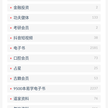
金融投资
2
功夫健体
133
考研会员
2
抖音短视频
38
电子书
2181
口腔会员
73
占星
25
古籍会员
53
9500本易学电子书
2237
道家资料
76