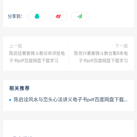
分享到：
上一篇
下一篇
陈启铨著紫微斗数论命详批电
陈世兴著紫微斗数合集8本电
子书pdf百度网盘下载学习
子书pdf百度网盘下载学习
相关推荐
陈启诠风水与峦头心法讲义电子书pdf百度网盘下载学习