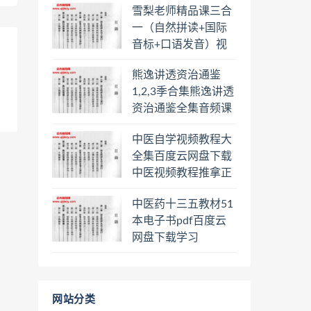
雪梨老师精品课三合
盘下载学习
一（自然拼读+国际
音标+口语发音）视
频课程百度云网盘下
熊逸讲透资治通鉴
载学习
1,2,3季合集熊逸讲透
资治通鉴全集音频课
程熊逸讲透资治通鉴
中医自学视频教程大
一二三辑合集百度云
全集百度云网盘下载
网盘下载学习
中医视频教程推拿正
骨按摩美容整脊针灸
中医药十三五教材51
经络脉诊面诊舌诊手
本电子书pdf百度云
诊私密终身会员百度
网盘下载学习
网盘共享群
网站分类