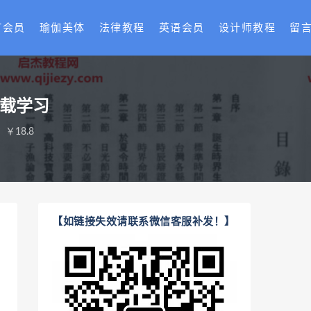
T会员
瑜伽美体
法律教程
英语会员
设计师教程
留
下载学习
￥18.8
【如链接失效请联系微信客服补发！】