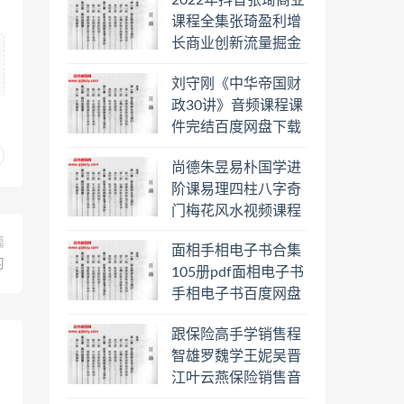
2022年抖音张琦商业
日罗盘教程百度云网
课程全集张琦盈利增
盘会员
长商业创新流量掘金
直播课合集百度云网
刘守刚《中华帝国财
盘下载学习
政30讲》音频课程课
件完结百度网盘下载
学习
尚德朱昱易朴国学进
阶课易理四柱八字奇
门梅花风水视频课程
合集百度云网盘下载
篇
面相手相电子书合集
学习
习
105册pdf面相电子书
手相电子书百度网盘
下载学习
跟保险高手学销售程
智雄罗魏学王妮吴晋
江叶云燕保险销售音
频教程合集百度云网