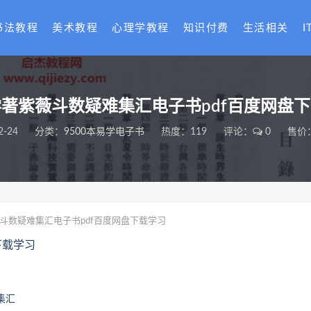
书法教程
美术教程
心理学教程
知识付费
生活相关
I
著紫薇斗数疑难集汇电子书pdf百度网盘
2-24
分类：
9500本易学电子书
热度：119
评论：
0
售价：
斗数疑难集汇电子书pdf百度网盘下载学习
下载学习
集汇