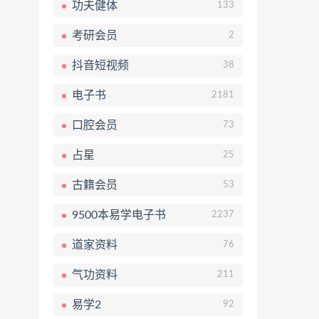
功夫健体
133
考研会员
2
抖音短视频
38
电子书
2181
口腔会员
73
占星
25
古籍会员
53
9500本易学电子书
2237
道家资料
76
气功资料
211
易学2
92