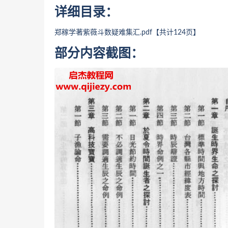
详细目录：
郑稼学著紫薇斗数疑难集汇
.pdf【共计124页】
部分内容截图：