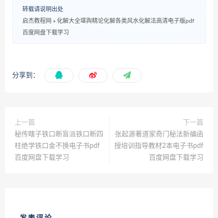
转载请说明出处
启杰教程网
»
化解大全堪舆精论化解各类风水化解法高清电子版pdf
百度网盘下载学习
分享到：
上一篇
下一篇
秘传瞎子铁口断盲派铁口断四
张起源著道家奇门秘法新编函
柱绝学铁口金不换电子书pdf
授培训指导教材2本电子书pdf
百度网盘下载学习
百度网盘下载学习