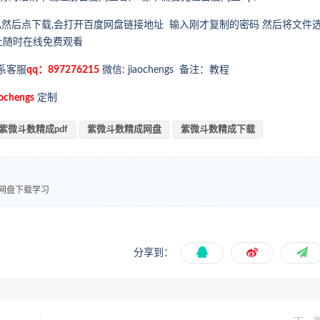
,然后点下载,会打开百度网盘链接地址 输入刚才复制的密码 然后将文件
上随时在线免费观看
系客服
qq：897276215
微信: jiaochengs 备注：教程
ochengs
定制
紫微斗数精成pdf
紫微斗数精成网盘
紫微斗数精成下载
度网盘下载学习
分享到：