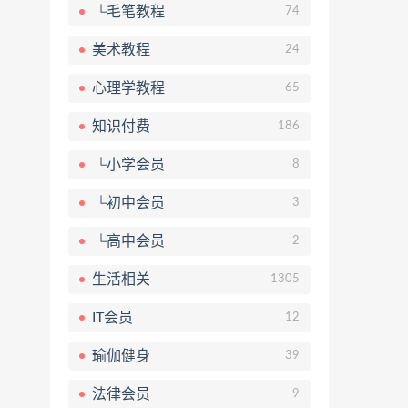
└毛笔教程
74
美术教程
24
心理学教程
65
知识付费
186
└小学会员
8
└初中会员
3
└高中会员
2
生活相关
1305
IT会员
12
瑜伽健身
39
法律会员
9