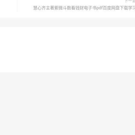
下一
慧心齐主著紫微斗数看钱财电子书pdf百度网盘下载学