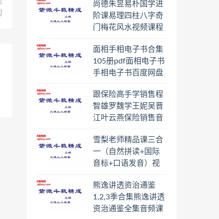
篇
尚德朱昱易朴国学进
习
阶课易理四柱八字奇
门梅花风水视频课程
合集百度云网盘下载
面相手相电子书合集
学习
105册pdf面相电子书
手相电子书百度网盘
下载学习
跟保险高手学销售程
智雄罗魏学王妮吴晋
江叶云燕保险销售音
频教程合集百度云网
雪梨老师精品课三合
盘下载学习
一（自然拼读+国际
音标+口语发音）视
频课程百度云网盘下
熊逸讲透资治通鉴
载学习
1,2,3季合集熊逸讲透
资治通鉴全集音频课