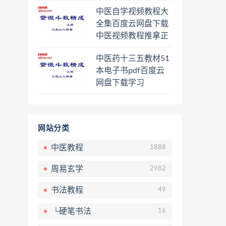
程熊逸讲透资治通鉴
中医自学视频教程大
一二三辑合集百度云
全集百度云网盘下载
网盘下载学习
中医视频教程推拿正
骨按摩美容整脊针灸
中医药十三五教材51
经络脉诊面诊舌诊手
本电子书pdf百度云
诊私密终身会员百度
网盘下载学习
网盘共享群
网站分类
中医教程
1888
周易玄学
2982
书法教程
49
└硬笔书法
16