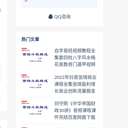
来
选
QQ咨询
热门文章
自学易经视频教程全
集套四柱八字风水梅
花易数奇门遁甲视频
教程六壬六爻八卦择
2022年抖音张琦商业
日罗盘教程百度云网
课程全集张琦盈利增
盘会员
长商业创新流量掘金
直播课合集百度云网
刘守刚《中华帝国财
盘下载学习
政30讲》音频课程课
件完结百度网盘下载
学习