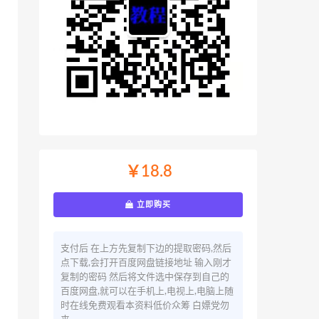
￥18.8
立即购买
支付后 在上方先复制下边的提取密码,然后
点下载,会打开百度网盘链接地址 输入刚才
复制的密码 然后将文件选中保存到自己的
百度网盘,就可以在手机上,电视上,电脑上随
时在线免费观看本资料低价众筹 白嫖党勿