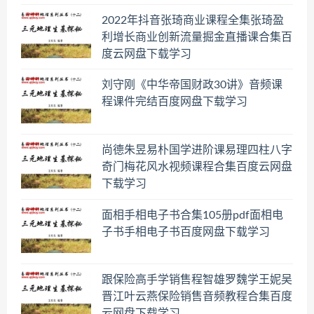
2022年抖音张琦商业课程全集张琦盈
利增长商业创新流量掘金直播课合集百
度云网盘下载学习
刘守刚《中华帝国财政30讲》音频课
程课件完结百度网盘下载学习
尚德朱昱易朴国学进阶课易理四柱八字
奇门梅花风水视频课程合集百度云网盘
下载学习
面相手相电子书合集105册pdf面相电
子书手相电子书百度网盘下载学习
跟保险高手学销售程智雄罗魏学王妮吴
晋江叶云燕保险销售音频教程合集百度
云网盘下载学习