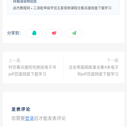
转载请说明出处
启杰教程网
»
三淇乾坤易学班五套视频课程合集百度网盘下载学习
分享到：
上一篇
下一篇
时空著点拨阳宅绝技电子书
沈全荣面相故事全集4本电子
pdf百度网盘下载学习
书pdf百度网盘下载学习
发表评论
您需要
登录
后才能发表评论