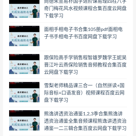
尚德朱昱易朴国学进阶课易理四柱八字
奇门梅花风水视频课程合集百度云网盘
下载学习
面相手相电子书合集105册pdf面相电
子书手相电子书百度网盘下载学习
跟保险高手学销售程智雄罗魏学王妮吴
晋江叶云燕保险销售音频教程合集百度
云网盘下载学习
雪梨老师精品课三合一（自然拼读+国
际音标+口语发音）视频课程百度云网
盘下载学习
熊逸讲透资治通鉴1,2,3季合集熊逸讲
透资治通鉴全集音频课程熊逸讲透资治
通鉴一二三辑合集百度云网盘下载学习