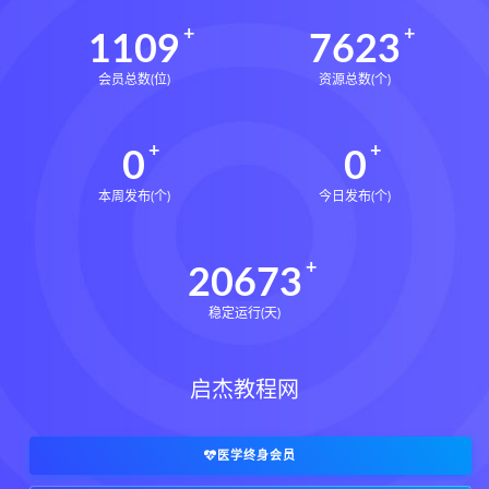
1109
7623
会员总数(位)
资源总数(个)
0
0
本周发布(个)
今日发布(个)
20673
稳定运行(天)
启杰教程网
医学终身会员