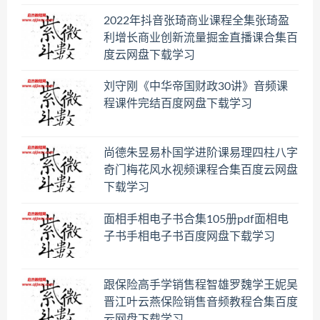
2022年抖音张琦商业课程全集张琦盈
利增长商业创新流量掘金直播课合集百
度云网盘下载学习
刘守刚《中华帝国财政30讲》音频课
程课件完结百度网盘下载学习
尚德朱昱易朴国学进阶课易理四柱八字
奇门梅花风水视频课程合集百度云网盘
下载学习
面相手相电子书合集105册pdf面相电
子书手相电子书百度网盘下载学习
跟保险高手学销售程智雄罗魏学王妮吴
晋江叶云燕保险销售音频教程合集百度
云网盘下载学习