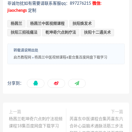
非诚勿扰如有需要请联系客服qq：897276215
微信:
jiaochengs
定制
杨茜兰
杨茜兰中医视频课程
扶阳焕发术
扶阳三招祛痛法
乾坤奇穴点刺疗法
扶阳十二通关术
转载请说明出处
启杰教程网
»
杨茜兰中医视频课程4套合集百度网盘下载学习
分享到：
上一篇
下一篇
杨茜兰乾坤奇穴点刺疗法视频
芮喜东中医课程合集芮喜东六
课程18集百度网盘下载学习
合补心益脑术通脉活筋三步法