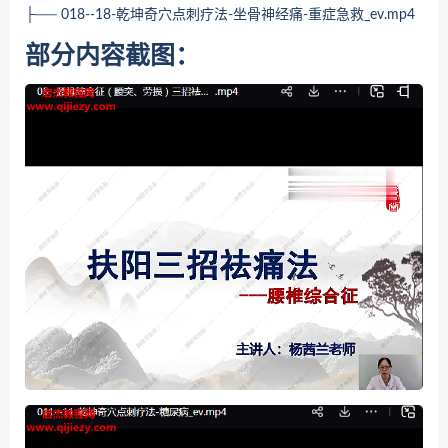
├── 018--18-乾坤奇穴点刺疗法-坐骨神经痛-重症急救_ev.mp4
部分内容截图：