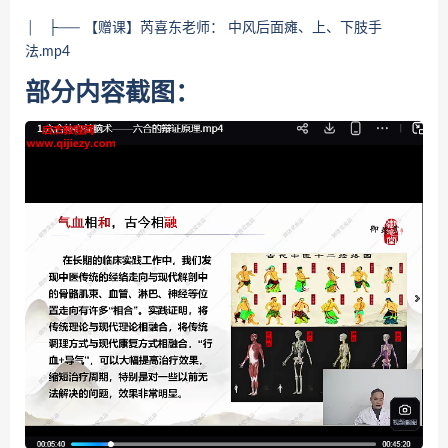
│ ├── 【赠课】芮喜东老师： 中风后面瘫、上、下肢手
法.mp4
部分内容截图：