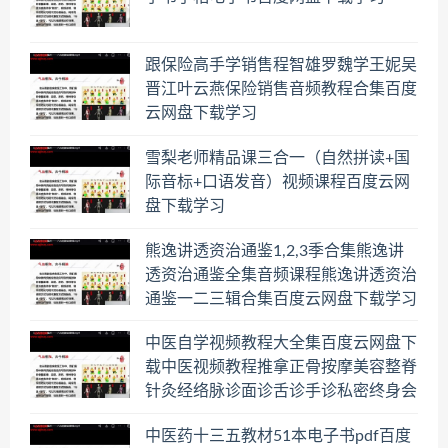
跟保险高手学销售程智雄罗魏学王妮吴
晋江叶云燕保险销售音频教程合集百度
云网盘下载学习
雪梨老师精品课三合一（自然拼读+国
际音标+口语发音）视频课程百度云网
盘下载学习
熊逸讲透资治通鉴1,2,3季合集熊逸讲
透资治通鉴全集音频课程熊逸讲透资治
通鉴一二三辑合集百度云网盘下载学习
中医自学视频教程大全集百度云网盘下
载中医视频教程推拿正骨按摩美容整脊
针灸经络脉诊面诊舌诊手诊私密终身会
员百度网盘共享群
中医药十三五教材51本电子书pdf百度