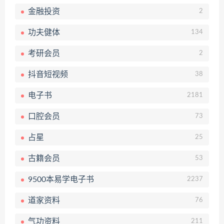
金融投资
2
功夫健体
134
考研会员
2
抖音短视频
38
电子书
2181
口腔会员
73
占星
25
古籍会员
53
9500本易学电子书
2237
道家资料
76
气功资料
211