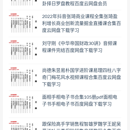
卦择日罗盘教程百度云网盘会员
2022年抖音张琦商业课程全集张琦盈
利增长商业创新流量掘金直播课合集百
度云网盘下载学习
刘守刚《中华帝国财政30讲》音频课
程课件完结百度网盘下载学习
尚德朱昱易朴国学进阶课易理四柱八字
奇门梅花风水视频课程合集百度云网盘
下载学习
面相手相电子书合集105册pdf面相电
子书手相电子书百度网盘下载学习
跟保险高手学销售程智雄罗魏学王妮吴