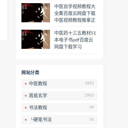
程熊逸讲透资治通鉴
中医自学视频教程大
一二三辑合集百度云
全集百度云网盘下载
网盘下载学习
中医视频教程推拿正
骨按摩美容整脊针灸
中医药十三五教材51
经络脉诊面诊舌诊手
本电子书pdf百度云
诊私密终身会员百度
网盘下载学习
网盘共享群
网站分类
中医教程
1892
周易玄学
2983
书法教程
49
└硬笔书法
16