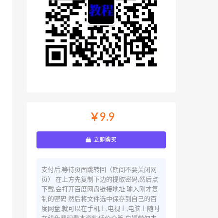
￥9.9
立即购买
支付后,等待页面跳转回（期间不要关闭网
页） 在上方先复制下边的提取密码,然后点
下载,会打开百度网盘链接地址 输入刚才复
制的密码 然后将文件选中保存到自己的百
度网盘,就可以在手机上,电视上,电脑上随时