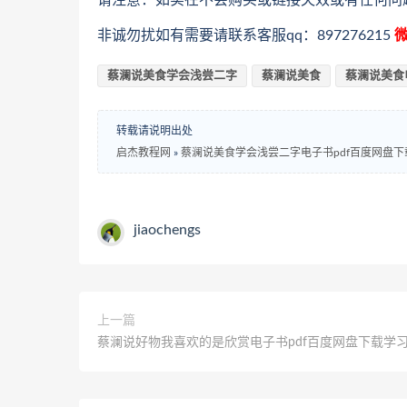
请注意：如实在不会购买或链接失效或有任何问
非诚勿扰如有需要请联系客服qq：897276215
微
蔡澜说美食学会浅尝二字
蔡澜说美食
蔡澜说美食
转载请说明出处
启杰教程网
»
蔡澜说美食学会浅尝二字电子书pdf百度网盘下
jiaochengs
上一篇
蔡澜说好物我喜欢的是欣赏电子书pdf百度网盘下载学