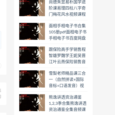
尚德朱昱易朴国学进
阶课易理四柱八字奇
门梅花风水视频课程
合集百度云网盘下载
面相手相电子书合集
学习
105册pdf面相电子书
手相电子书百度网盘
下载学习
跟保险高手学销售程
智雄罗魏学王妮吴晋
江叶云燕保险销售音
频教程合集百度云网
雪梨老师精品课三合
盘下载学习
一（自然拼读+国际
音标+口语发音）视
篇
频课程百度云网盘下
习
熊逸讲透资治通鉴
载学习
1,2,3季合集熊逸讲透
资治通鉴全集音频课