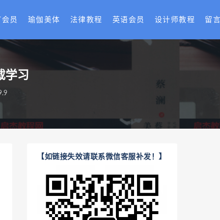
T会员
瑜伽美体
法律教程
英语会员
设计师教程
留
载学习
.9
【如链接失效请联系微信客服补发！】