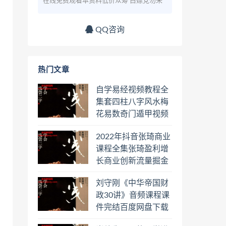
在线免费观看本资料低价众筹 白嫖党勿来
QQ咨询
热门文章
自学易经视频教程全
集套四柱八字风水梅
花易数奇门遁甲视频
教程六壬六爻八卦择
2022年抖音张琦商业
日罗盘教程百度云网
课程全集张琦盈利增
盘会员
长商业创新流量掘金
直播课合集百度云网
刘守刚《中华帝国财
盘下载学习
政30讲》音频课程课
件完结百度网盘下载
学习