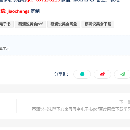
题请联系客服
qq：897276215
微信: jiaochengs 备注：教程
信: jiaochengs
定制
电子书
蔡澜说美食pdf
蔡澜说美食网盘
蔡澜说美食下载
载学习
分享到：
下一
习
蔡澜说书法静下心来写写字电子书pdf百度网盘下载学