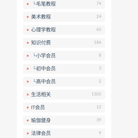
└毛笔教程
74
美术教程
24
心理学教程
65
知识付费
186
└小学会员
8
└初中会员
3
└高中会员
2
生活相关
1305
IT会员
12
瑜伽健身
39
法律会员
9