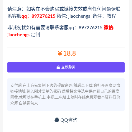
请注意：如实在不会购买或链接失效或有任何问题请联
系客服
qq：897276215
微信: jiaochengs 备注：教程
非诚勿扰如有需要请联系客服qq：897276215
微信:
jiaochengs
定制
￥18.8
立即购买
支付后 在上方先复制下边的提取密码,然后点下载,会打开百度网盘
链接地址 输入刚才复制的密码 然后将文件选中保存到自己的百度
网盘,就可以在手机上,电视上,电脑上随时在线免费观看本资料低价
众筹 白嫖党勿来
QQ咨询