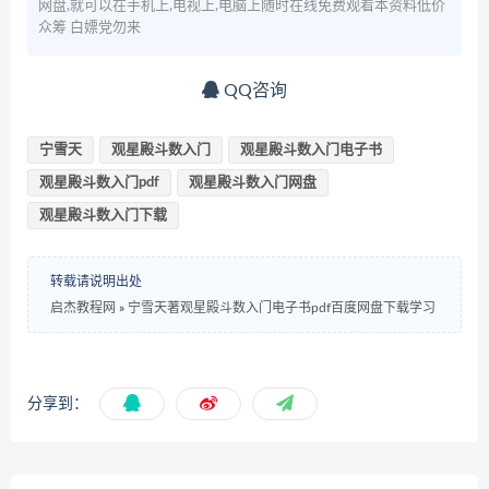
网盘,就可以在手机上,电视上,电脑上随时在线免费观看本资料低价
众筹 白嫖党勿来
QQ咨询
宁雪天
观星殿斗数入门
观星殿斗数入门电子书
观星殿斗数入门pdf
观星殿斗数入门网盘
观星殿斗数入门下载
转载请说明出处
启杰教程网
»
宁雪天著观星殿斗数入门电子书pdf百度网盘下载学习
分享到：