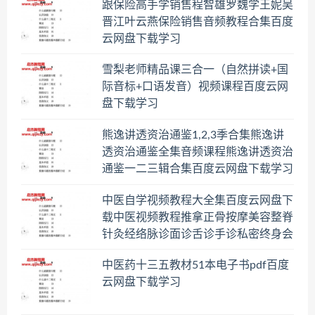
跟保险高手学销售程智雄罗魏学王妮吴
晋江叶云燕保险销售音频教程合集百度
云网盘下载学习
雪梨老师精品课三合一（自然拼读+国
际音标+口语发音）视频课程百度云网
盘下载学习
熊逸讲透资治通鉴1,2,3季合集熊逸讲
透资治通鉴全集音频课程熊逸讲透资治
通鉴一二三辑合集百度云网盘下载学习
中医自学视频教程大全集百度云网盘下
载中医视频教程推拿正骨按摩美容整脊
针灸经络脉诊面诊舌诊手诊私密终身会
员百度网盘共享群
中医药十三五教材51本电子书pdf百度
云网盘下载学习