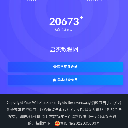
20673
稳定运行(天)
启杰教程网
医学终身会员
美术终身会员
Copyright Your WebSite.Some Rights Reserved.本站资料来自于相关培
训班或其它资料商，版权争议与本站无关，如果您认为侵犯了您的合法
权益，请联系我们删除！本站所发布的资料仅限用于学习或参考的目
的，特此声明！
豫ICP备2022003803号