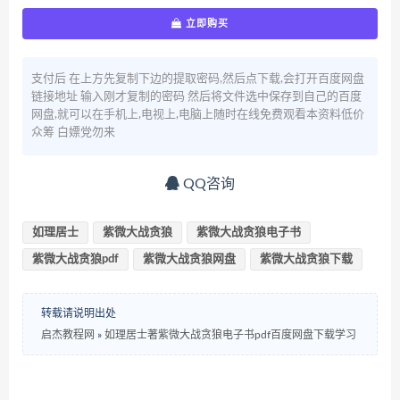
立即购买
支付后 在上方先复制下边的提取密码,然后点下载,会打开百度网盘
链接地址 输入刚才复制的密码 然后将文件选中保存到自己的百度
网盘,就可以在手机上,电视上,电脑上随时在线免费观看本资料低价
众筹 白嫖党勿来
QQ咨询
如理居士
紫微大战贪狼
紫微大战贪狼电子书
紫微大战贪狼pdf
紫微大战贪狼网盘
紫微大战贪狼下载
转载请说明出处
启杰教程网
»
如理居士著紫微大战贪狼电子书pdf百度网盘下载学习