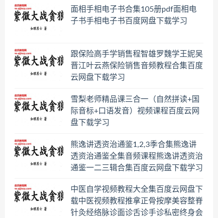
面相手相电子书合集105册pdf面相电
子书手相电子书百度网盘下载学习
跟保险高手学销售程智雄罗魏学王妮吴
晋江叶云燕保险销售音频教程合集百度
云网盘下载学习
雪梨老师精品课三合一（自然拼读+国
际音标+口语发音）视频课程百度云网
盘下载学习
熊逸讲透资治通鉴1,2,3季合集熊逸讲
透资治通鉴全集音频课程熊逸讲透资治
通鉴一二三辑合集百度云网盘下载学习
中医自学视频教程大全集百度云网盘下
载中医视频教程推拿正骨按摩美容整脊
针灸经络脉诊面诊舌诊手诊私密终身会