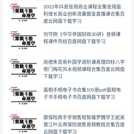
2022年抖音张琦商业课程全集张琦盈
利增长商业创新流量掘金直播课合集百
度云网盘下载学习
刘守刚《中华帝国财政30讲》音频课
程课件完结百度网盘下载学习
尚德朱昱易朴国学进阶课易理四柱八字
奇门梅花风水视频课程合集百度云网盘
下载学习
面相手相电子书合集105册pdf面相电
子书手相电子书百度网盘下载学习
跟保险高手学销售程智雄罗魏学王妮吴
晋江叶云燕保险销售音频教程合集百度
云网盘下载学习