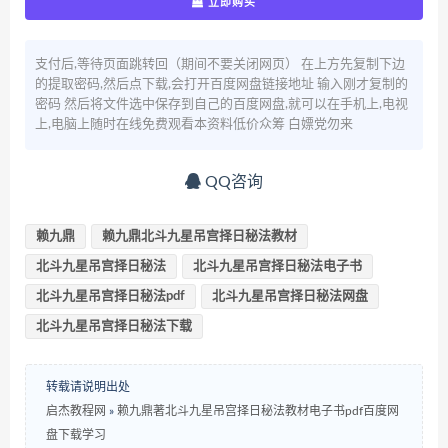
立即购买
支付后,等待页面跳转回（期间不要关闭网页） 在上方先复制下边
的提取密码,然后点下载,会打开百度网盘链接地址 输入刚才复制的
密码 然后将文件选中保存到自己的百度网盘,就可以在手机上,电视
上,电脑上随时在线免费观看本资料低价众筹 白嫖党勿来
QQ咨询
赖九鼎
赖九鼎北斗九星吊宫择日秘法教材
北斗九星吊宫择日秘法
北斗九星吊宫择日秘法电子书
北斗九星吊宫择日秘法pdf
北斗九星吊宫择日秘法网盘
北斗九星吊宫择日秘法下载
转载请说明出处
启杰教程网
»
赖九鼎著北斗九星吊宫择日秘法教材电子书pdf百度网
盘下载学习