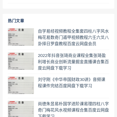
热门文章
自学易经视频教程全集套四柱八字风水
梅花易数奇门遁甲视频教程六壬六爻八
卦择日罗盘教程百度云网盘会员
2022年抖音张琦商业课程全集张琦盈
利增长商业创新流量掘金直播课合集百
度云网盘下载学习
刘守刚《中华帝国财政30讲》音频课
程课件完结百度网盘下载学习
尚德朱昱易朴国学进阶课易理四柱八字
奇门梅花风水视频课程合集百度云网盘
下载学习