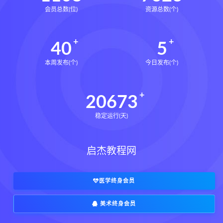
会员总数(位)
资源总数(个)
40
5
本周发布(个)
今日发布(个)
20673
稳定运行(天)
启杰教程网
医学终身会员
美术终身会员