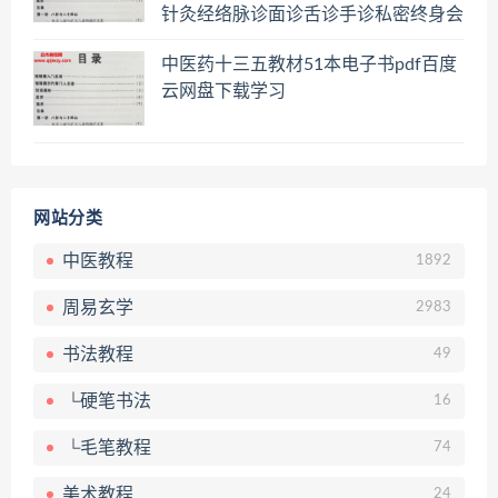
针灸经络脉诊面诊舌诊手诊私密终身会
员百度网盘共享群
中医药十三五教材51本电子书pdf百度
云网盘下载学习
网站分类
中医教程
1892
周易玄学
2983
书法教程
49
└硬笔书法
16
└毛笔教程
74
美术教程
24