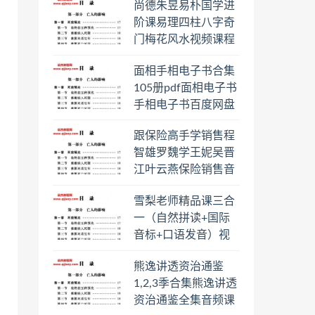
尚德朱昱易朴国学进
阶课易理四柱八字奇
门梅花风水视频课程
合集百度云网盘下载
面相手相电子书合集
学习
105册pdf面相电子书
手相电子书百度网盘
下载学习
跟保险高手学销售程
智雄罗魏学王妮吴晋
江叶云燕保险销售音
频教程合集百度云网
雪梨老师精品课三合
盘下载学习
一（自然拼读+国际
音标+口语发音）视
频课程百度云网盘下
熊逸讲透资治通鉴
载学习
1,2,3季合集熊逸讲透
资治通鉴全集音频课