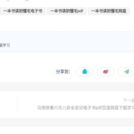
一本书读阴懂‬宅电子书
一本书读阴懂‬宅pdf
一本书读阴懂‬宅网盘
下载学习
分享到：
下一
马悟修著六爻八卦全息论电子书pdf百度网盘下载学