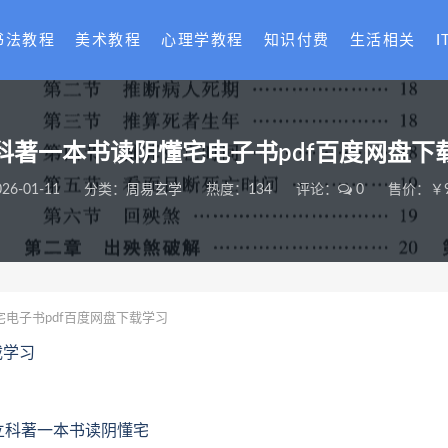
书法教程
美术教程
心理学教程
知识付费
生活相关
I
科著一本书读阴懂‬宅电子书pdf百度网盘下
026-01-11
分类：
周易玄学
热度：134
评论：
0
售价：￥9
宅电子书pdf百度网盘下载学习
载学习
立科著一本书读阴懂‬宅