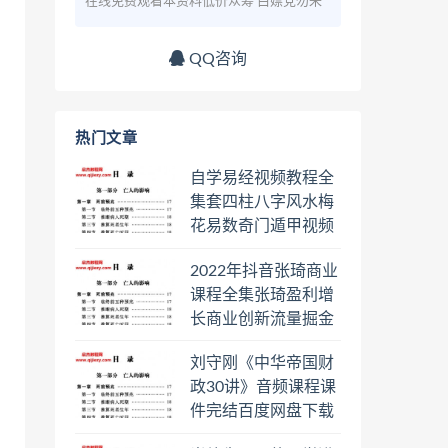
在线免费观看本资料低价众筹 白嫖党勿来
QQ咨询
热门文章
自学易经视频教程全
集套四柱八字风水梅
花易数奇门遁甲视频
教程六壬六爻八卦择
2022年抖音张琦商业
日罗盘教程百度云网
课程全集张琦盈利增
盘会员
长商业创新流量掘金
直播课合集百度云网
刘守刚《中华帝国财
盘下载学习
政30讲》音频课程课
件完结百度网盘下载
学习