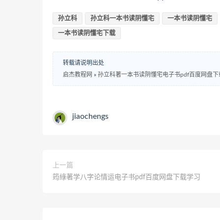
孙立科
孙立科一本书读阴懂‬宅
一本书读阴懂‬宅
一本书读阴懂‬宅下载
转载请说明出处
启杰教程网
»
孙立科著一本书读阴懂‬宅电子书pdf百度网盘
jiaochengs
上一篇
筠綠著学八字论情运电子书pdf百度网盘下载学习