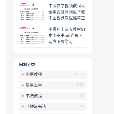
程熊逸讲透资治通鉴
中医自学视频教程大
一二三辑合集百度云
全集百度云网盘下载
网盘下载学习
中医视频教程推拿正
骨按摩美容整脊针灸
中医药十三五教材51
经络脉诊面诊舌诊手
本电子书pdf百度云
诊私密终身会员百度
网盘下载学习
网盘共享群
网站分类
中医教程
1888
周易玄学
2979
书法教程
49
└硬笔书法
16