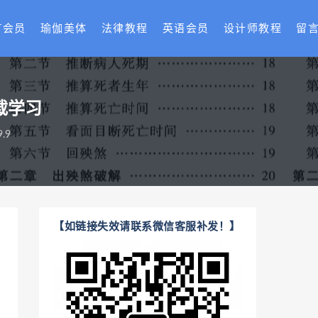
T会员
瑜伽美体
法律教程
英语会员
设计师教程
留
载学习
.9
【如链接失效请联系微信客服补发！】