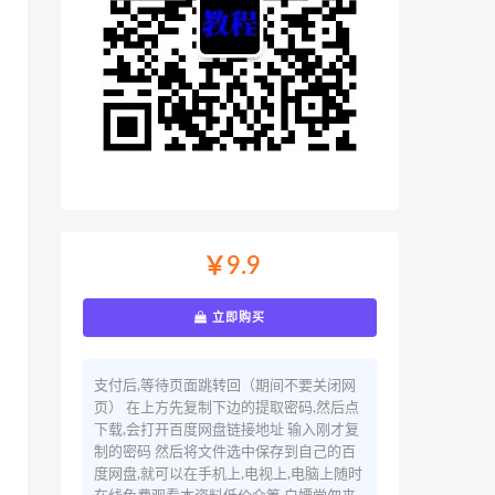
￥9.9
立即购买
支付后,等待页面跳转回（期间不要关闭网
页） 在上方先复制下边的提取密码,然后点
下载,会打开百度网盘链接地址 输入刚才复
制的密码 然后将文件选中保存到自己的百
度网盘,就可以在手机上,电视上,电脑上随时