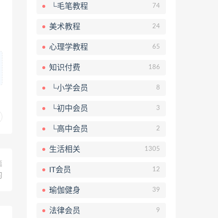
└毛笔教程
74
美术教程
24
心理学教程
65
知识付费
186
└小学会员
8
└初中会员
3
└高中会员
2
生活相关
1305
篇
IT会员
12
习
瑜伽健身
39
法律会员
9