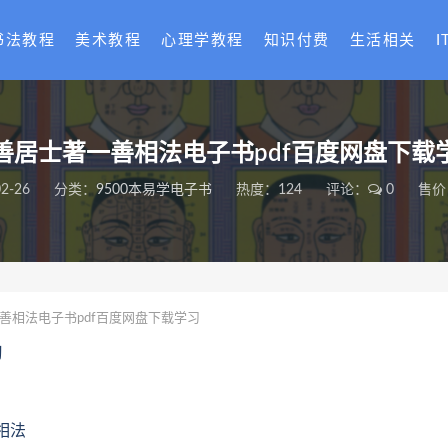
书法教程
美术教程
心理学教程
知识付费
生活相关
I
善居士著一善相法电子书pdf百度网盘下载
2-26
分类：
9500本易学电子书
热度：124
评论：
0
售价
善相法电子书pdf百度网盘下载学习
习
相法