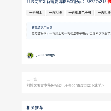
非诚勿扰如有需要请联系客服qq：897276215
微
一善居士
一善相法
一善相法电子书
一善相法p
转载请说明出处
启杰教程网
»
一善居士著一善相法电子书pdf百度网盘下载学
jiaochengs
上一篇
刘博文著古本秘传相法电子书pdf百度网盘下载学习
相关推荐