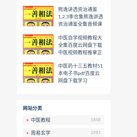
频课程百度云网盘下
熊逸讲透资治通鉴
载学习
1,2,3季合集熊逸讲透
资治通鉴全集音频课
程熊逸讲透资治通鉴
中医自学视频教程大
一二三辑合集百度云
全集百度云网盘下载
网盘下载学习
中医视频教程推拿正
骨按摩美容整脊针灸
中医药十三五教材51
经络脉诊面诊舌诊手
本电子书pdf百度云
诊私密终身会员百度
网盘下载学习
网盘共享群
网站分类
中医教程
1888
周易玄学
2983