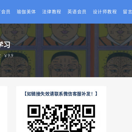
T会员
瑜伽美体
法律教程
英语会员
设计师教程
留
学习
：￥9.9
【如链接失效请联系微信客服补发！】