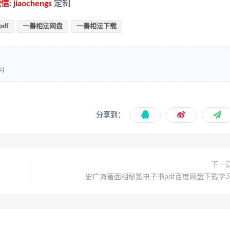
信: jiaochengs
定制
df
一善相法网盘
一善相法下载
习
分享到：
下一
史广海著面相秘笈电子书pdf百度网盘下载学