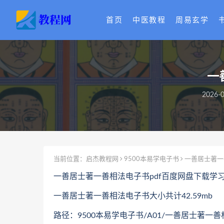
首页
中医教程
周易玄学
一
2026-0
当前位置：
启杰教程网
9500本易学电子书
一善居士著一
一善居士著一善相法电子书pdf百度网盘下载学
一善居士著一善相法电子书大小共计42.59mb
路径：9500本易学电子书/A01/一善居士著一善