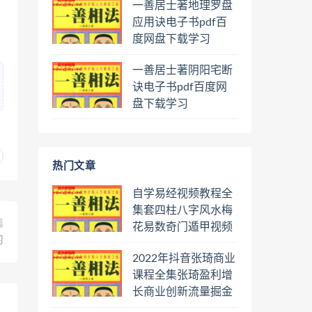
一善居士著地理罗盘
应用诀电子书pdf百
度网盘下载学习
一善居士著阴阳宅断
诀电子书pdf百度网
盘下载学习
热门文章
自学易经视频教程全
集套四柱八字风水梅
篇
花易数奇门遁甲视频
习
教程六壬六爻八卦择
2022年抖音张琦商业
日罗盘教程百度云网
课程全集张琦盈利增
盘会员
长商业创新流量掘金
直播课合集百度云网