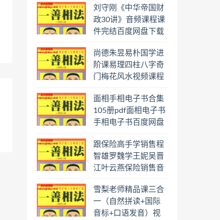
刘守刚《中华帝国财
盘下载学习
政30讲》音频课程课
件完结百度网盘下载
学习
尚德朱昱易朴国学进
阶课易理四柱八字奇
门梅花风水视频课程
合集百度云网盘下载
面相手相电子书合集
学习
105册pdf面相电子书
手相电子书百度网盘
下载学习
跟保险高手学销售程
智雄罗魏学王妮吴晋
江叶云燕保险销售音
频教程合集百度云网
雪梨老师精品课三合
盘下载学习
一（自然拼读+国际
音标+口语发音）视