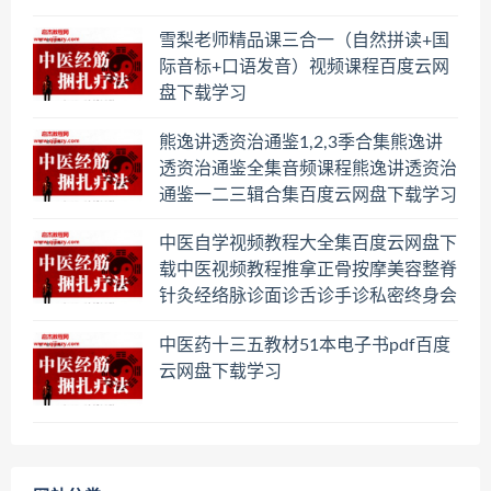
雪梨老师精品课三合一（自然拼读+国
际音标+口语发音）视频课程百度云网
盘下载学习
熊逸讲透资治通鉴1,2,3季合集熊逸讲
透资治通鉴全集音频课程熊逸讲透资治
通鉴一二三辑合集百度云网盘下载学习
中医自学视频教程大全集百度云网盘下
载中医视频教程推拿正骨按摩美容整脊
针灸经络脉诊面诊舌诊手诊私密终身会
员百度网盘共享群
中医药十三五教材51本电子书pdf百度
云网盘下载学习