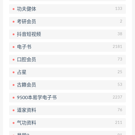
功夫健体
133
考研会员
2
抖音短视频
38
电子书
2181
口腔会员
73
占星
25
古籍会员
53
9500本易学电子书
2237
道家资料
76
气功资料
211