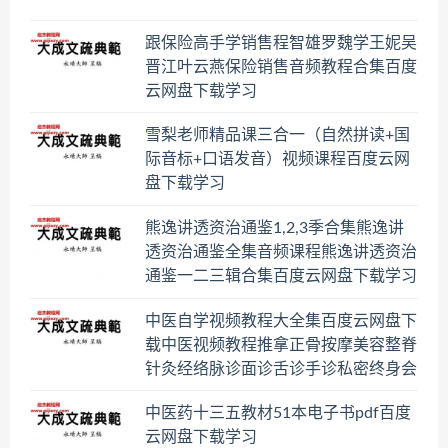
跟保险高手学销售程智雄罗魏学王妮吴
晋江叶云燕保险销售音频教程合集百度
云网盘下载学习
雪梨老师精品课三合一（自然拼读+国
际音标+口语发音）视频课程百度云网
盘下载学习
熊逸讲透资治通鉴1,2,3季合集熊逸讲
透资治通鉴全集音频课程熊逸讲透资治
通鉴一二三辑合集百度云网盘下载学习
中医自学视频教程大全集百度云网盘下
载中医视频教程推拿正骨按摩美容整脊
针灸经络脉诊面诊舌诊手诊私密终身会
员百度网盘共享群
中医药十三五教材51本电子书pdf百度
云网盘下载学习