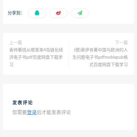
分享到：
上一篇
下一篇
香帅著钱从哪里来4岛链化经
(德)奥伊肯著中国与欧洲的人
济电子书pdf百度网盘下载学
生问题电子书pdfmobiepub格
习
式百度网盘下载学习
发表评论
您需要
登录
后才能发表评论