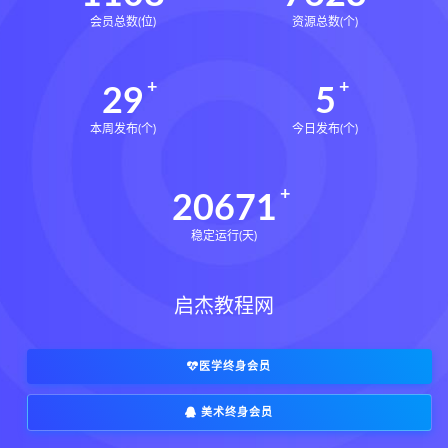
会员总数(位)
资源总数(个)
29
5
本周发布(个)
今日发布(个)
20671
稳定运行(天)
启杰教程网
医学终身会员
美术终身会员