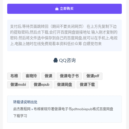
立即购买
支付后,等待页面跳转回（期间不要关闭网页） 在上方先复制下边
的提取密码,然后点下载,会打开百度网盘链接地址 输入刚才复制的
密码 然后将文件选中保存到自己的百度网盘,就可以在手机上,电视
上,电脑上随时在线免费观看本资料低价众筹 白嫖党勿来
QQ咨询
布棉
崔晓玲
做课
做课电子书
做课pdf
做课mobi
做课epub
做课网盘
做课下载
转载请说明出处
启杰教程网
»
布棉崔晓玲著做课电子书pdfmobiepub格式百度网盘
下载学习