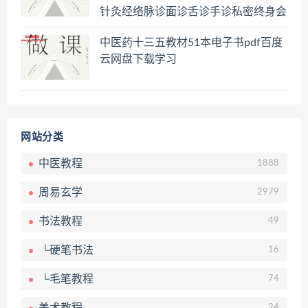
针灸经络脉诊面诊舌诊手诊私密终身会
员百度网盘共享群
中医药十三五教材51本电子书pdf百度
云网盘下载学习
网站分类
中医教程
1888
周易玄学
2979
书法教程
49
└硬笔书法
16
└毛笔教程
74
24