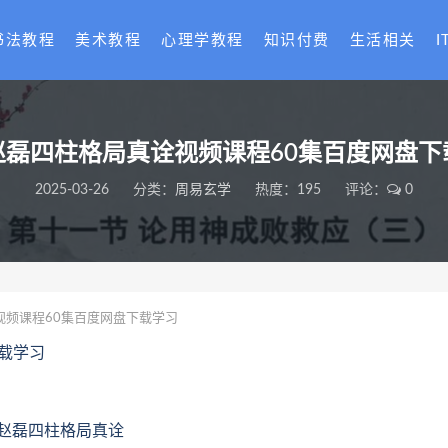
书法教程
美术教程
心理学教程
知识付费
生活相关
I
赵磊四柱格局真诠视频课程60集百度网盘下
2025-03-26
分类：
周易玄学
热度：195
评论：
0
频课程60集百度网盘下载学习
载学习
智赵磊四柱格局真诠