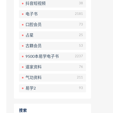
抖音短视频
38
电子书
2181
口腔会员
73
占星
25
古籍会员
53
9500本易学电子书
2237
道家资料
76
气功资料
211
易学2
93
搜索