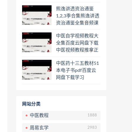
频课程百度云网盘下
熊逸讲透资治通鉴
载学习
1,2,3季合集熊逸讲透
资治通鉴全集音频课
程熊逸讲透资治通鉴
中医自学视频教程大
一二三辑合集百度云
全集百度云网盘下载
网盘下载学习
中医视频教程推拿正
骨按摩美容整脊针灸
中医药十三五教材51
经络脉诊面诊舌诊手
本电子书pdf百度云
诊私密终身会员百度
网盘下载学习
网盘共享群
网站分类
中医教程
1888
周易玄学
2983