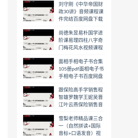
刘守刚《中华帝国财
盘下载学习
政30讲》音频课程课
件完结百度网盘下载
学习
尚德朱昱易朴国学进
阶课易理四柱八字奇
门梅花风水视频课程
合集百度云网盘下载
面相手相电子书合集
学习
105册pdf面相电子书
手相电子书百度网盘
下载学习
跟保险高手学销售程
智雄罗魏学王妮吴晋
江叶云燕保险销售音
频教程合集百度云网
雪梨老师精品课三合
盘下载学习
一（自然拼读+国际
音标+口语发音）视