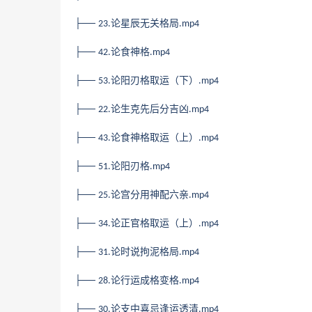
├──
论星辰无关格局
23.
.mp4
├──
论食神格
42.
.mp4
├──
论阳刃格取运（下）
53.
.mp4
├──
论生克先后分吉凶
22.
.mp4
├──
论食神格取运（上）
43.
.mp4
├──
论阳刃格
51.
.mp4
├──
论宫分用神配六亲
25.
.mp4
├──
论正官格取运（上）
34.
.mp4
├──
论时说拘泥格局
31.
.mp4
├──
论行运成格变格
28.
.mp4
├──
论支中喜忌逢运透清
30.
.mp4