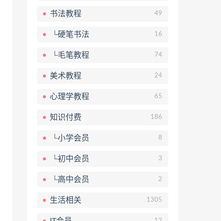
书法教程
49
└硬笔书法
16
└毛笔教程
74
美术教程
24
心理学教程
65
知识付费
186
└小学会员
8
└初中会员
3
└高中会员
2
生活相关
1305
IT会员
12