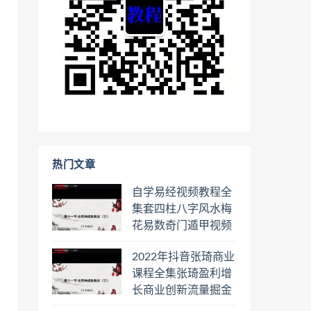
热门文章
自学易经视频教程全
集套四柱八字风水梅
花易数奇门遁甲视频
教程六壬六爻八卦择
2022年抖音张琦商业
日罗盘教程百度云网
课程全集张琦盈利增
盘会员
长商业创新流量掘金
直播课合集百度云网