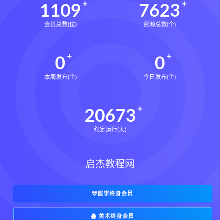
1109
7623
会员总数(位)
资源总数(个)
0
0
本周发布(个)
今日发布(个)
20673
稳定运行(天)
启杰教程网
医学终身会员
美术终身会员