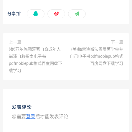
分享到：
上一篇
下一篇
(美)菲尔施图茨著自愈成年人
(美)梅雷迪斯法恩曼著学会夸
崩溃自救指南电子书
自己电子书pdfmobiepub格式
pdfmobiepub格式百度网盘下
百度网盘下载学习
载学习
发表评论
您需要
登录
后才能发表评论