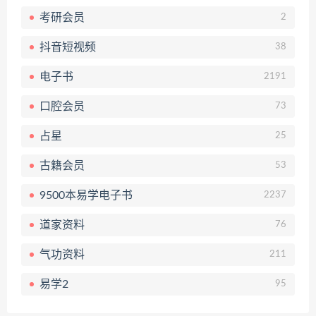
考研会员
2
抖音短视频
38
电子书
2191
口腔会员
73
占星
25
古籍会员
53
9500本易学电子书
2237
道家资料
76
气功资料
211
易学2
95