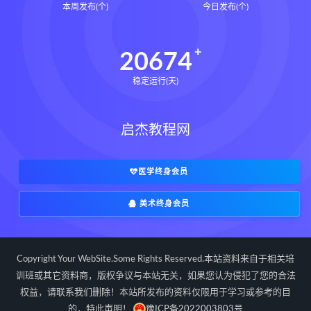
本周发布(个)
今日发布(个)
20674
稳定运行(天)
启杰教程网
医学终身会员
美术终身会员
Copyright Your WebSite.Some Rights Reserved.本站资料来自于相关培
训班或其它资料商，版权争议与本站无关，如果您认为侵犯了您的合法
权益，请联系我们删除！本站所发布的资料仅限用于学习或参考的目
的，特此声明！
豫ICP备2022003803号