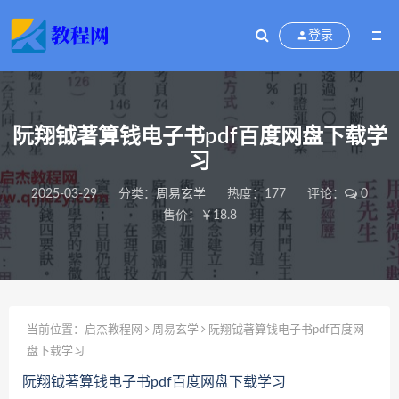
登录
阮翔钺著算钱电子书pdf百度网盘下载学
习
2025-03-29
分类：
周易玄学
热度：177
评论：
0
售价：￥18.8
当前位置：
启杰教程网
周易玄学
阮翔钺著算钱电子书pdf百度网
盘下载学习
阮翔钺著算钱电子书pdf百度网盘下载学习