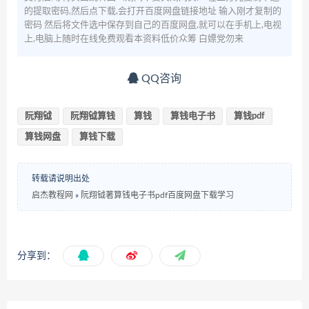
的提取密码,然后点下载,会打开百度网盘链接地址 输入刚才复制的
密码 然后将文件选中保存到自己的百度网盘,就可以在手机上,电视
上,电脑上随时在线免费观看本资料低价众筹 白嫖党勿来
QQ咨询
阮翔钺
阮翔钺算钱
算钱
算钱电子书
算钱pdf
算钱网盘
算钱下载
转载请说明出处
启杰教程网
»
阮翔钺著算钱电子书pdf百度网盘下载学习
分享到：