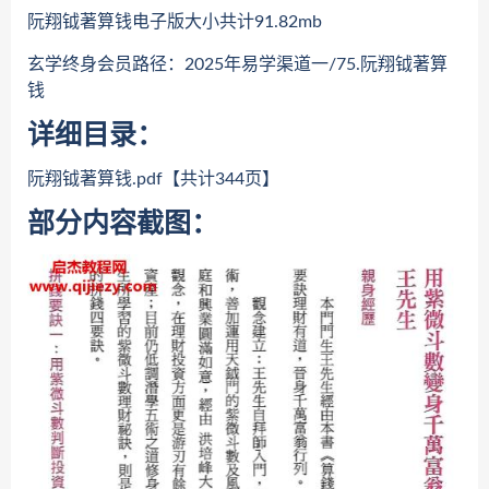
阮翔钺著算钱电子版大小共计91.82mb
玄学终身会员路径：2025年易学渠道一/75.阮翔钺著算
钱
详细目录：
阮翔钺著算钱.pdf【共计344页】
部分内容截图：