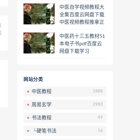
程熊逸讲透资治通鉴
中医自学视频教程大
一二三辑合集百度云
全集百度云网盘下载
网盘下载学习
中医视频教程推拿正
篇
骨按摩美容整脊针灸
习
中医药十三五教材51
经络脉诊面诊舌诊手
本电子书pdf百度云
诊私密终身会员百度
网盘下载学习
网盘共享群
网站分类
中医教程
1888
周易玄学
2983
书法教程
49
└硬笔书法
16