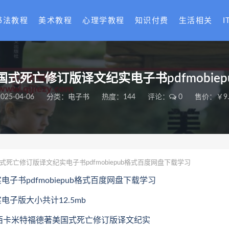
书法教程
美术教程
心理学教程
知识付费
生活相关
I
国式死亡修订版译文纪实电子书pdfmobie
025-04-06
分类：
电子书
热度：144
评论：
0
售价：￥9.
式死亡修订版译文纪实电子书pdfmobiepub格式百度网盘下载学习
子书pdfmobiepub格式百度网盘下载学习
子版大小共计12.5mb
英)杰西卡米特福德著美国式死亡修订版译文纪实