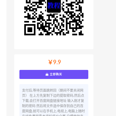
￥9.9
立即购买
支付后,等待页面跳转回（期间不要关闭网
页） 在上方先复制下边的提取密码,然后点
下载,会打开百度网盘链接地址 输入刚才复
制的密码 然后将文件选中保存到自己的百
度网盘,就可以在手机上,电视上,电脑上随时