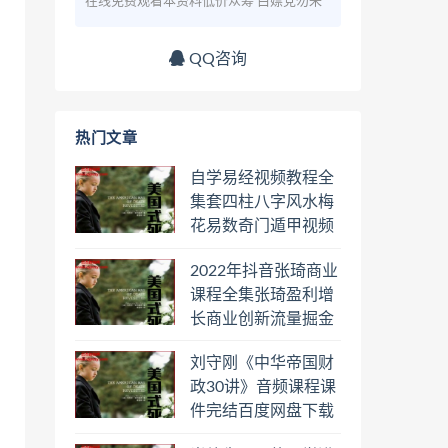
在线免费观看本资料低价众筹 白嫖党勿来
QQ咨询
热门文章
自学易经视频教程全
集套四柱八字风水梅
花易数奇门遁甲视频
教程六壬六爻八卦择
2022年抖音张琦商业
日罗盘教程百度云网
课程全集张琦盈利增
盘会员
长商业创新流量掘金
直播课合集百度云网
刘守刚《中华帝国财
盘下载学习
政30讲》音频课程课
件完结百度网盘下载
学习