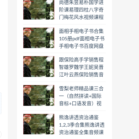
尚德朱昱易朴国学进
阶课易理四柱八字奇
门梅花风水视频课程
合集百度云网盘下载
面相手相电子书合集
学习
105册pdf面相电子书
手相电子书百度网盘
下载学习
跟保险高手学销售程
智雄罗魏学王妮吴晋
江叶云燕保险销售音
频教程合集百度云网
雪梨老师精品课三合
盘下载学习
一（自然拼读+国际
音标+口语发音）视
频课程百度云网盘下
熊逸讲透资治通鉴
载学习
1,2,3季合集熊逸讲透
资治通鉴全集音频课