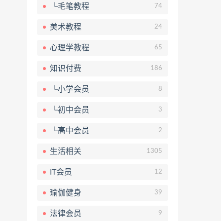
└毛笔教程
74
美术教程
24
心理学教程
65
知识付费
186
└小学会员
8
└初中会员
3
└高中会员
2
生活相关
1305
IT会员
12
瑜伽健身
39
法律会员
9