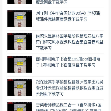
度云网盘下载学习
刘守刚《中华帝国财政30讲》音频课
程课件完结百度网盘下载学习
尚德朱昱易朴国学进阶课易理四柱八字
奇门梅花风水视频课程合集百度云网盘
下载学习
面相手相电子书合集105册pdf面相电
子书手相电子书百度网盘下载学习
跟保险高手学销售程智雄罗魏学王妮吴
晋江叶云燕保险销售音频教程合集百度
云网盘下载学习
雪梨老师精品课三合一（自然拼读+国