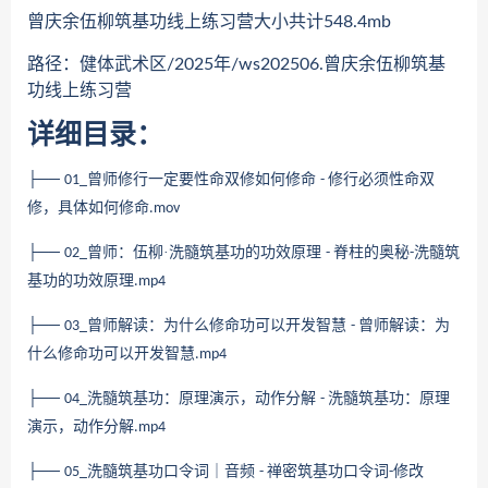
曾庆余伍柳筑基功线上练习营大小共计548.4mb
路径：健体武术区/2025年/ws202506.曾庆余伍柳筑基
功线上练习营
详细目录：
├──
曾师修行一定要性命双修如何修命
修行必须性命双
01_
-
修，具体如何修命
.mov
├──
曾师：伍柳·洗髓筑基功的功效原理
脊柱的奥秘
洗髓筑
02_
-
-
基功的功效原理
.mp4
├──
曾师解读：为什么修命功可以开发智慧
曾师解读：为
03_
-
什么修命功可以开发智慧
.mp4
├──
洗髓筑基功：原理演示，动作分解
洗髓筑基功：原理
04_
-
演示，动作分解
.mp4
├──
洗髓筑基功口令词｜音频
禅密筑基功口令词
修改
05_
-
-