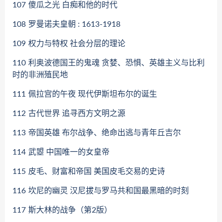
107
傻瓜之光 白痴和他的时代
108
罗曼诺夫皇朝 : 1613-1918
109
权力与特权 社会分层的理论
110
利奥波德国王的鬼魂 贪婪、恐惧、英雄主义与比利
时的非洲殖民地
111
佩拉宫的午夜 现代伊斯坦布尔的诞生
112
古代世界 追寻西方文明之源
113
帝国英雄 布尔战争、绝命出逃与青年丘吉尔
114
武曌 中国唯一的女皇帝
115
皮毛、财富和帝国 美国皮毛交易的史诗
116
坎尼的幽灵 汉尼拔与罗马共和国最黑暗的时刻
117
斯大林的战争（第2版）