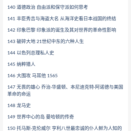
140
道德政治 自由派和保守派如何思考
141
丰臣秀吉与海盗大名 从海洋史看日本战国的终结
142
印象巴黎 印象派的诞生及其对世界的革命性影响
143
破碎大地 21世纪中东的六种人生
144
以色列总理私人史
145
纳粹猎人
146
大围攻 马耳他 1565
147
无畏的雄心 乔治·华盛顿、本尼迪克特·阿诺德与美国
革命的命运
148
龙马史
149
世界中心的岛 曼哈顿的传奇
150
托马斯·克伦威尔 亨利八世最忠诚的仆人鲜为人知的