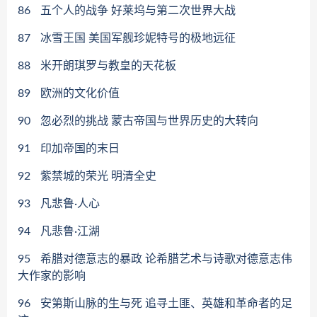
86
五个人的战争 好莱坞与第二次世界大战
87
冰雪王国 美国军舰珍妮特号的极地远征
88
米开朗琪罗与教皇的天花板
89
欧洲的文化价值
90
忽必烈的挑战 蒙古帝国与世界历史的大转向
91
印加帝国的末日
92
紫禁城的荣光 明清全史
93
凡悲鲁·人心
94
凡悲鲁·江湖
95
希腊对德意志的暴政 论希腊艺术与诗歌对德意志伟
大作家的影响
96
安第斯山脉的生与死 追寻土匪、英雄和革命者的足