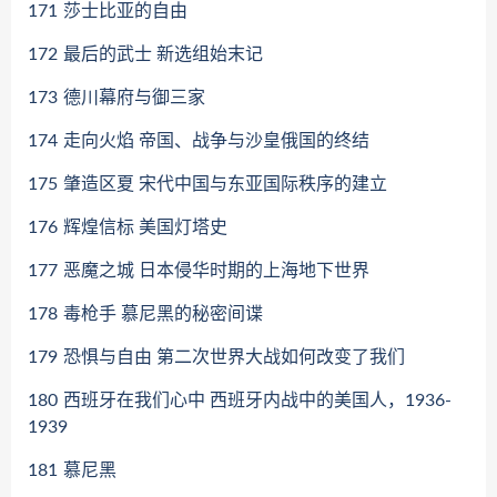
171
莎士比亚的自由
172
最后的武士 新选组始末记
173
德川幕府与御三家
174
走向火焰 帝国、战争与沙皇俄国的终结
175
肇造区夏 宋代中国与东亚国际秩序的建立
176
辉煌信标 美国灯塔史
177
恶魔之城 日本侵华时期的上海地下世界
178
毒枪手 慕尼黑的秘密间谍
179
恐惧与自由 第二次世界大战如何改变了我们
180
西班牙在我们心中 西班牙内战中的美国人，1936-
1939
181
慕尼黑