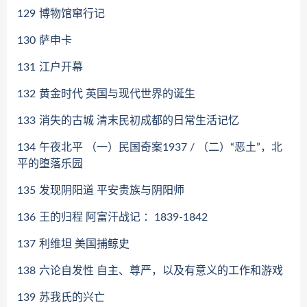
129
博物馆窜行记
130
萨申卡
131
江户开幕
132
黄金时代 英国与现代世界的诞生
133
消失的古城 清末民初成都的日常生活记忆
134
午夜北平 （一）民国奇案1937 / （二）“恶土”，北
平的堕落乐园
135
发现阴阳道 平安贵族与阴阳师
136
王的归程 阿富汗战记 ：1839-1842
137
利维坦 美国捕鲸史
138
六论自发性 自主、尊严，以及有意义的工作和游戏
139
苏我氏的兴亡