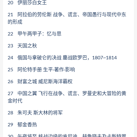
20
伊丽莎白女王
21
阿拉伯的劳伦斯 战争、谎言、帝国愚行与现代中东
的形成
22
甲午两甲子：忆与思
23
天国之秋
24
俄国与拿破仑的决战 鏖战欧罗巴，1807~1814
25
阿伦特手册 生平·著作·影响
26
财富之城 威尼斯海洋霸权
27
中国之翼 飞行在战争、谎言、罗曼史和大冒险的黄
金时代
28
朱可夫 斯大林的将军
29
郁金香热
30
午夜将至 核战边缘的肯尼迪、赫鲁晓夫及卡斯特罗