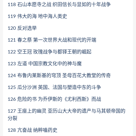
118
石山本愿寺之战 织田信长与显如的十年战争
119
伟大的海 地中海人类史
120
反对选举
121
春之祭 第一次世界大战和现代的开端
122
空王冠 玫瑰战争与都铎王朝的崛起
123
左道 中国宗教文化中的神与魔
124
布鲁内莱斯基的穹顶 圣母百花大教堂的传奇
125
瓜分沙洲 英国、法国与塑造中东的斗争
126
危险的书 为乔伊斯的《尤利西斯》而战
127
王座上的幽灵 亚历山大大帝的遗产与马其顿帝国的
分裂
128
亢奋战 纳粹嗑药史