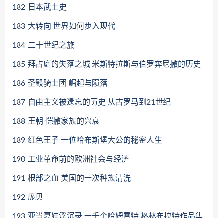
182
日本武士史
183
大转向 世界如何步入现代
184
二十世纪之旅
185
拜占庭的失落之城 米斯特拉斯与伯罗奔尼撒的历史
186
圣殿骑士团 崛起与陨落
187
自由主义被遗忘的历史 从古罗马到21世纪
188
王朝 恺撒家族的兴衰
189
红色王子 一位哈布斯堡大公的秘密人生
190
工业革命前的欧洲社会与经济
191
根部之血 美国的一次种族清洗
192
庞贝
193
亚当夏娃浮沉录 一千个哈姆雷特 格林布拉特作品集