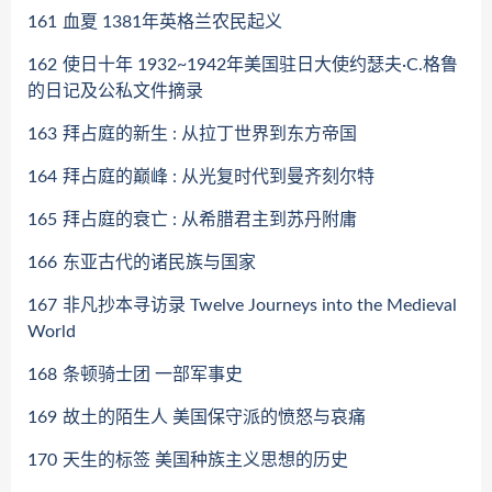
161
血夏 1381年英格兰农民起义
162
使日十年 1932~1942年美国驻日大使约瑟夫·C.格鲁
的日记及公私文件摘录
163
拜占庭的新生 : 从拉丁世界到东方帝国
164
拜占庭的巅峰 : 从光复时代到曼齐刻尔特
165
拜占庭的衰亡 : 从希腊君主到苏丹附庸
166
东亚古代的诸民族与国家
167
非凡抄本寻访录 Twelve Journeys into the Medieval
World
168
条顿骑士团 一部军事史
169
故土的陌生人 美国保守派的愤怒与哀痛
170
天生的标签 美国种族主义思想的历史