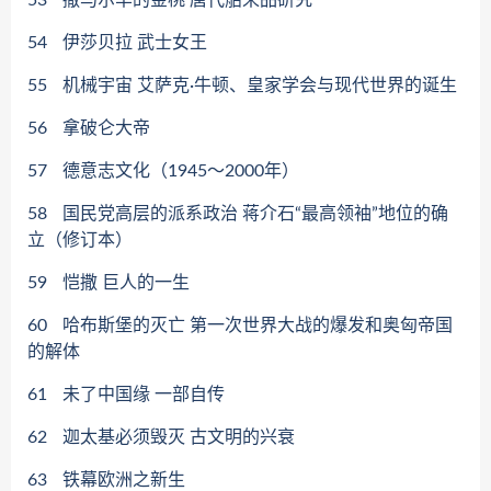
53
撒马尔罕的金桃 唐代舶来品研究
54
伊莎贝拉 武士女王
55
机械宇宙 艾萨克·牛顿、皇家学会与现代世界的诞生
56
拿破仑大帝
57
德意志文化（1945～2000年）
58
国民党高层的派系政治 蒋介石“最高领袖”地位的确
立（修订本）
59
恺撒 巨人的一生
60
哈布斯堡的灭亡 第一次世界大战的爆发和奥匈帝国
的解体
61
未了中国缘 一部自传
62
迦太基必须毁灭 古文明的兴衰
63
铁幕欧洲之新生