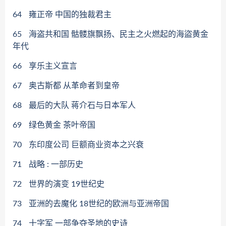
64
雍正帝 中国的独裁君主
65
海盗共和国 骷髅旗飘扬、民主之火燃起的海盜黄金
年代
66
享乐主义宣言
67
奥古斯都 从革命者到皇帝
68
最后的大队 蒋介石与日本军人
69
绿色黄金 茶叶帝国
70
东印度公司 巨额商业资本之兴衰
71
战略 : 一部历史
72
世界的演变 19世纪史
73
亚洲的去魔化 18世纪的欧洲与亚洲帝国
74
十字军 一部争夺圣地的史诗