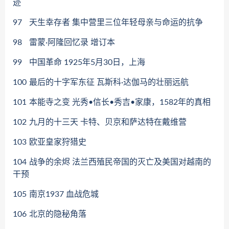
迹
97
天生幸存者 集中营里三位年轻母亲与命运的抗争
98
雷蒙·阿隆回忆录 增订本
99
中国革命 1925年5月30日，上海
100
最后的十字军东征 瓦斯科·达伽马的壮丽远航
101
本能寺之变 光秀•信长•秀吉•家康，1582年的真相
102
九月的十三天 卡特、贝京和萨达特在戴维营
103
欧亚皇家狩猎史
104
战争的余烬 法兰西殖民帝国的灭亡及美国对越南的
干预
105
南京1937 血战危城
106
北京的隐秘角落