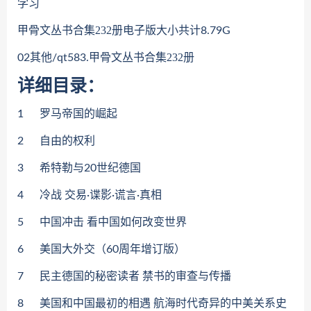
学习
甲骨文丛书合集232册
电子版大小共计8.79G
甲骨文丛书合集232册
02其他/qt583.
详细目录：
1
罗马帝国的崛起
2
自由的权利
3
希特勒与20世纪德国
4
冷战 交易·谍影·谎言·真相
5
中国冲击 看中国如何改变世界
6
美国大外交（60周年增订版）
7
民主德国的秘密读者 禁书的审查与传播
8
美国和中国最初的相遇 航海时代奇异的中美关系史