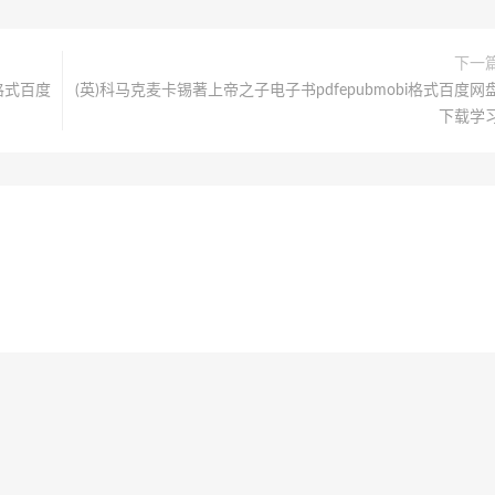
下一
i格式百度
(英)科马克麦卡锡著上帝之子电子书pdfepubmobi格式百度网
下载学