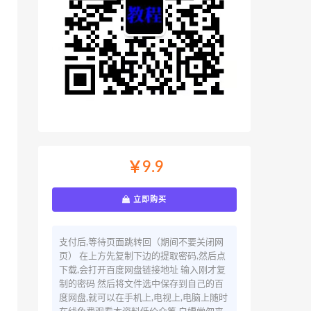
￥9.9
立即购买
支付后,等待页面跳转回（期间不要关闭网
页） 在上方先复制下边的提取密码,然后点
下载,会打开百度网盘链接地址 输入刚才复
制的密码 然后将文件选中保存到自己的百
度网盘,就可以在手机上,电视上,电脑上随时