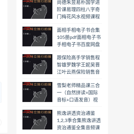
尚德朱昱易朴国学进
阶课易理四柱八字奇
门梅花风水视频课程
合集百度云网盘下载
面相手相电子书合集
学习
105册pdf面相电子书
手相电子书百度网盘
下载学习
跟保险高手学销售程
智雄罗魏学王妮吴晋
江叶云燕保险销售音
频教程合集百度云网
雪梨老师精品课三合
盘下载学习
一（自然拼读+国际
音标+口语发音）视
频课程百度云网盘下
熊逸讲透资治通鉴
载学习
1,2,3季合集熊逸讲透
资治通鉴全集音频课