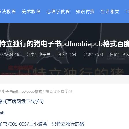
书法教程
美术教程
心理学教程
知识付费
生活相关
I
立独行的猪电子书pdfmobiepub格式
025-04-18
分类：
电子书
热度：154
评论：
0
售价：￥9.
子书pdfmobiepub格式百度网盘下载学习
ub格式百度网盘下载学习
mb
王小波著一只特立独行的猪
001-005/