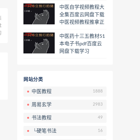
程熊逸讲透资治通鉴
中医自学视频教程大
一二三辑合集百度云
全集百度云网盘下载
网盘下载学习
篇
中医视频教程推拿正
盘
骨按摩美容整脊针灸
习
中医药十三五教材51
经络脉诊面诊舌诊手
本电子书pdf百度云
诊私密终身会员百度
网盘下载学习
网盘共享群
网站分类
中医教程
1888
周易玄学
2983
书法教程
49
└硬笔书法
16