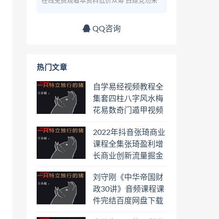
在线免费观看本资料低价众筹 白嫖党勿来
QQ咨询
热门文章
自学易经视频教程全
集套四柱八字风水梅
花易数奇门遁甲视频
教程六壬六爻八卦择
2022年抖音张琦商业
日罗盘教程百度云网
课程全集张琦盈利增
盘会员
长商业创新流量掘金
直播课合集百度云网
刘守刚《中华帝国财
盘下载学习
政30讲》音频课程课
件完结百度网盘下载
学习