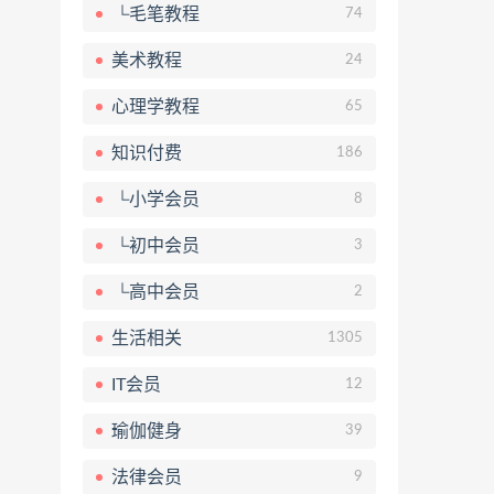
└毛笔教程
74
美术教程
24
心理学教程
65
知识付费
186
└小学会员
8
└初中会员
3
└高中会员
2
生活相关
1305
IT会员
12
瑜伽健身
39
法律会员
9