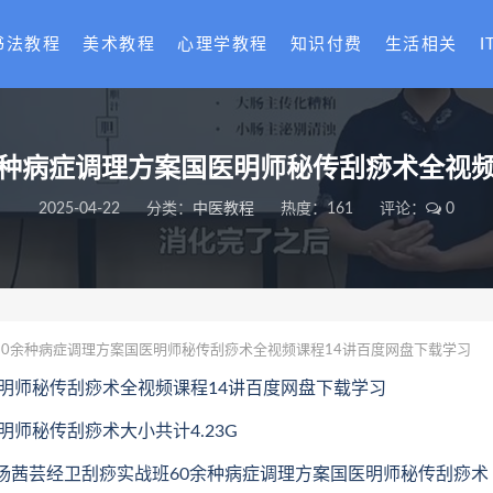
书法教程
美术教程
心理学教程
知识付费
生活相关
I
杨茜芸经卫刮痧实战班60余种‮
2025-04-22
分类：
中医教程
热度：161
评论：
0
杨茜芸经卫刮痧实战班60余种‮症病‬调理方案国医明师‮传秘‬刮痧术全视频课程14讲百度网盘下载学习
杨茜芸经卫刮痧实战班60余种‮症病‬调理方案国医明师‮传秘‬刮痧术全视频课程14讲百度网盘下载学习
杨茜芸经卫刮痧实战班60余种‮症病‬调理方案国医明师‮传秘‬刮痧术大小共计4.23G
杨茜芸经卫刮痧实战班60余种‮症病‬调理方案国医明师‮传秘‬刮痧术