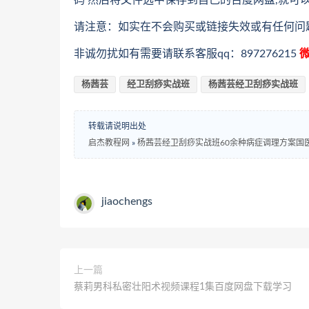
码 然后将文件选中保存到自己的百度网盘,就可
请注意：如实在不会购买或链接失效或有任何问
非诚勿扰如有需要请联系客服qq：897276215
微
杨茜芸
经卫刮痧实战班
杨茜芸经卫刮痧实战班
转载请说明出处
启杰教程网
»
jiaochengs
上一篇
蔡莉男科私密壮阳术视频课程1集百度网盘下载学习