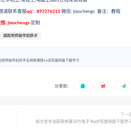
以在手机上,电视上,电脑上随时在线免费观看
题请联系客服
qq：897276215
微信: jiaochengs 备注：教程
信: jiaochengs
定制
国医明师‮传秘‬刮痧术
杨茜芸经卫刮痧实战班60余种‮症病‬调理方案国医明师‮传秘‬刮痧术全视频课程14讲百度网盘下载学习
分享到：
下一
秘方堂专治筋骨疼痛58方电子书pdf百度网盘下载学