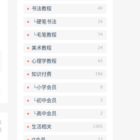
书法教程
49
└硬笔书法
16
└毛笔教程
74
美术教程
24
心理学教程
65
知识付费
186
└小学会员
8
└初中会员
3
└高中会员
2
篇
生活相关
1305
习
IT会员
12