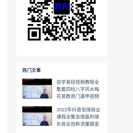
热门文章
自学易经视频教程全
集套四柱八字风水梅
花易数奇门遁甲视频
教程六壬六爻八卦择
2022年抖音张琦商业
日罗盘教程百度云网
课程全集张琦盈利增
盘会员
长商业创新流量掘金
直播课合集百度云网