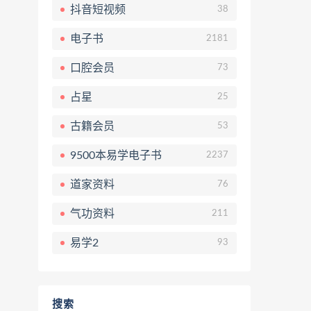
抖音短视频
38
电子书
2181
口腔会员
73
占星
25
古籍会员
53
9500本易学电子书
2237
道家资料
76
气功资料
211
易学2
93
搜索