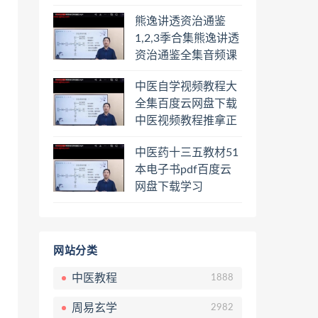
频课程百度云网盘下
熊逸讲透资治通鉴
载学习
1,2,3季合集熊逸讲透
资治通鉴全集音频课
程熊逸讲透资治通鉴
中医自学视频教程大
一二三辑合集百度云
全集百度云网盘下载
网盘下载学习
中医视频教程推拿正
骨按摩美容整脊针灸
中医药十三五教材51
经络脉诊面诊舌诊手
本电子书pdf百度云
诊私密终身会员百度
网盘下载学习
网盘共享群
网站分类
中医教程
1888
周易玄学
2982