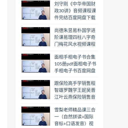
刘守刚《中华帝国财
盘下载学习
政30讲》音频课程课
件完结百度网盘下载
学习
尚德朱昱易朴国学进
阶课易理四柱八字奇
门梅花风水视频课程
合集百度云网盘下载
面相手相电子书合集
学习
105册pdf面相电子书
手相电子书百度网盘
下载学习
跟保险高手学销售程
智雄罗魏学王妮吴晋
江叶云燕保险销售音
频教程合集百度云网
雪梨老师精品课三合
盘下载学习
一（自然拼读+国际
音标+口语发音）视