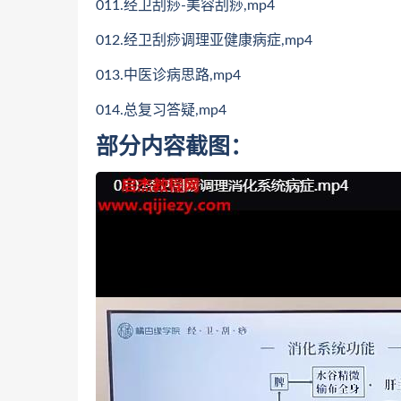
011.经卫刮痧-美容刮痧,mp4
012.经卫刮痧调理亚健康病症,mp4
013.中医诊病思路,mp4
014.总复习答疑,mp4
部分内容截图：