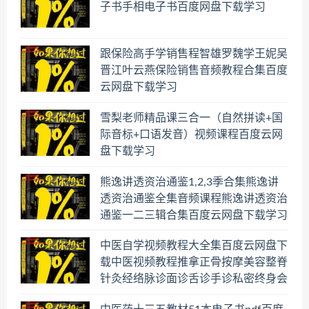
子书手相电子书百度网盘下载学习
跟保险高手学销售程智雄罗魏学王妮吴
晋江叶云燕保险销售音频教程合集百度
云网盘下载学习
雪梨老师精品课三合一（自然拼读+国
际音标+口语发音）视频课程百度云网
盘下载学习
熊逸讲透资治通鉴1,2,3季合集熊逸讲
透资治通鉴全集音频课程熊逸讲透资治
通鉴一二三辑合集百度云网盘下载学习
中医自学视频教程大全集百度云网盘下
载中医视频教程推拿正骨按摩美容整脊
针灸经络脉诊面诊舌诊手诊私密终身会
员百度网盘共享群