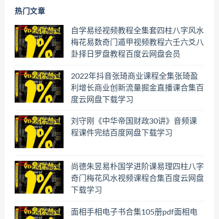
热门文章
自学易经视频教程全集套四柱八字风水
梅花易数奇门遁甲视频教程六壬六爻八
卦择日罗盘教程百度云网盘会员
2022年抖音张琦商业课程全集张琦盈
利增长商业创新流量掘金直播课合集百
度云网盘下载学习
刘守刚《中华帝国财政30讲》音频课
程课件完结百度网盘下载学习
尚德朱昱易朴国学进阶课易理四柱八字
奇门梅花风水视频课程合集百度云网盘
下载学习
面相手相电子书合集105册pdf面相电