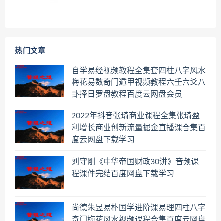
热门文章
自学易经视频教程全集套四柱八字风水
梅花易数奇门遁甲视频教程六壬六爻八
卦择日罗盘教程百度云网盘会员
2022年抖音张琦商业课程全集张琦盈
利增长商业创新流量掘金直播课合集百
度云网盘下载学习
刘守刚《中华帝国财政30讲》音频课
程课件完结百度网盘下载学习
尚德朱昱易朴国学进阶课易理四柱八字
奇门梅花风水视频课程合集百度云网盘