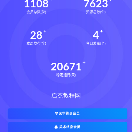
1108
7623
会员总数(位)
资源总数(个)
28
4
本周发布(个)
今日发布(个)
20671
稳定运行(天)
启杰教程网
医学终身会员
美术终身会员