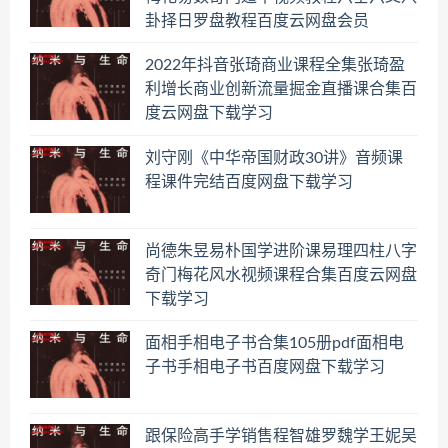
卦择日罗盘教程百度云网盘会员
2022年抖音张琦商业课程全集张琦盈
利增长商业创新流量掘金直播课合集百
度云网盘下载学习
刘守刚《中华帝国财政30讲》音频课
程课件完结百度网盘下载学习
尚德朱昱易朴国学进阶课易理四柱八字
奇门梅花风水视频课程合集百度云网盘
下载学习
面相手相电子书合集105册pdf面相电
子书手相电子书百度网盘下载学习
跟保险高手学销售程智雄罗魏学王妮吴