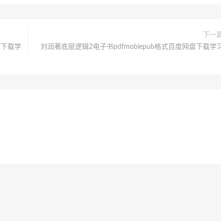
下一
盘下载学
刘润著底层逻辑2电子书pdfmobiepub格式百度网盘下载学