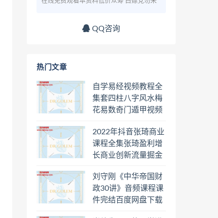
在线免费观看本资料低价众筹 白嫖党勿来
QQ咨询
热门文章
自学易经视频教程全
集套四柱八字风水梅
花易数奇门遁甲视频
教程六壬六爻八卦择
2022年抖音张琦商业
日罗盘教程百度云网
课程全集张琦盈利增
盘会员
长商业创新流量掘金
直播课合集百度云网
刘守刚《中华帝国财
盘下载学习
政30讲》音频课程课
件完结百度网盘下载
学习