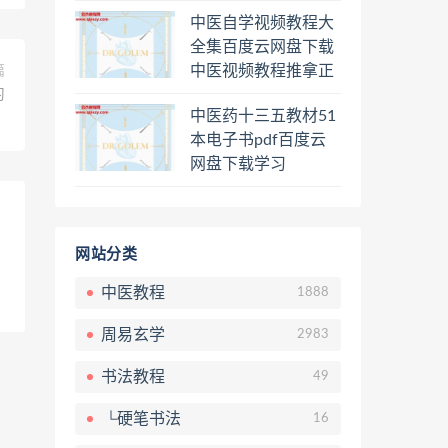
程熊逸讲透资治通鉴
中医自学视频教程大
一二三辑合集百度云
全集百度云网盘下载
网盘下载学习
中医视频教程推拿正
篇
骨按摩美容整脊针灸
习
中医药十三五教材51
经络脉诊面诊舌诊手
本电子书pdf百度云
诊私密终身会员百度
网盘下载学习
网盘共享群
网站分类
中医教程
1888
周易玄学
2983
书法教程
49
└硬笔书法
16