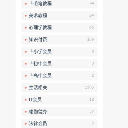
└毛笔教程
74
美术教程
24
心理学教程
65
知识付费
186
└小学会员
8
└初中会员
3
└高中会员
2
生活相关
1305
IT会员
12
瑜伽健身
39
法律会员
9