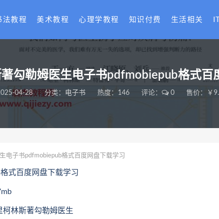
书法教程
美术教程
心理学教程
知识付费
生活相关
I
斯著勾勒姆医生电子书pdfmobiepub格式
025-04-28
分类：
电子书
热度：146
评论：
0
售价：￥9.
电子书pdfmobiepub格式百度网盘下载学习
pub格式百度网盘下载学习
mb
)哈里柯林斯著勾勒姆医生