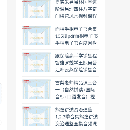
尚德朱昱易朴国学进
阶课易理四柱八字奇
门梅花风水视频课程
合集百度云网盘下载
面相手相电子书合集
学习
105册pdf面相电子书
手相电子书百度网盘
下载学习
跟保险高手学销售程
智雄罗魏学王妮吴晋
江叶云燕保险销售音
频教程合集百度云网
雪梨老师精品课三合
盘下载学习
一（自然拼读+国际
音标+口语发音）视
频课程百度云网盘下
熊逸讲透资治通鉴
载学习
1,2,3季合集熊逸讲透
资治通鉴全集音频课