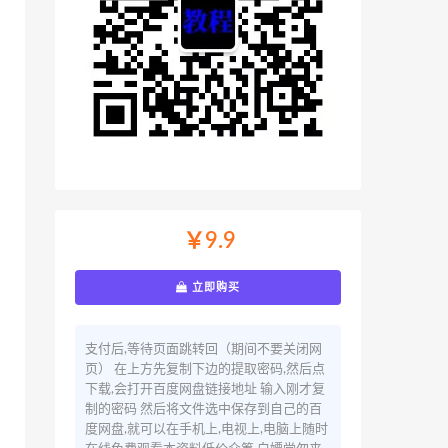
￥9.9
立即购买
支付后,等待页面跳转回（期间不要关闭网
页） 在上方先复制下边的提取密码,然后点
下载,会打开百度网盘链接地址 输入刚才复
制的密码 然后将文件选中保存到自己的百
度网盘,就可以在手机上,电视上,电脑上随时