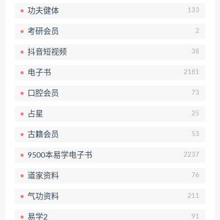
功夫健体
133
考研会员
2
抖音短视频
38
电子书
2181
口腔会员
73
占星
25
古籍会员
53
9500本易学电子书
2237
道家资料
76
气功资料
211
易学2
91