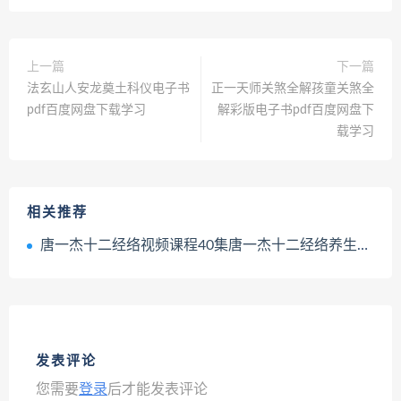
上一篇
下一篇
法玄山人安龙奠土科仪电子书
正一天师关煞全解孩童关煞全
pdf百度网盘下载学习
解彩版电子书pdf百度网盘下
载学习
相关推荐
唐一杰十二经络视频课程40集唐一杰十二经络养生实修深度班百度网盘下载学习
发表评论
您需要
登录
后才能发表评论