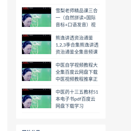
频教程合集百度云网
雪梨老师精品课三合
盘下载学习
一（自然拼读+国际
音标+口语发音）视
频课程百度云网盘下
熊逸讲透资治通鉴
载学习
1,2,3季合集熊逸讲透
资治通鉴全集音频课
程熊逸讲透资治通鉴
中医自学视频教程大
一二三辑合集百度云
全集百度云网盘下载
网盘下载学习
中医视频教程推拿正
骨按摩美容整脊针灸
中医药十三五教材51
经络脉诊面诊舌诊手
本电子书pdf百度云
诊私密终身会员百度
网盘下载学习
网盘共享群