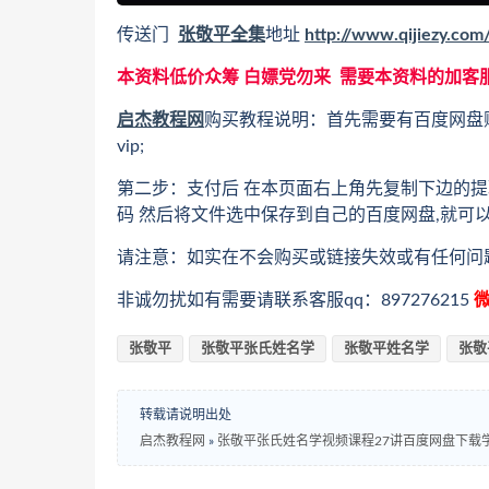
传送门
张敬平全集
地址
http://www.qijiezy.com
本资料低价众筹 白嫖党勿来 需要本资料的加客
启杰教程网
购买教程说明：首先需要有百度网盘
vip;
第二步：支付后 在本页面右上角先复制下边的提
码 然后将文件选中保存到自己的百度网盘,就可
请注意：如实在不会购买或链接失效或有任何问
非诚勿扰如有需要请联系客服qq：897276215
微
张敬平
张敬平张氏姓名学
张敬平姓名学
张敬
转载请说明出处
启杰教程网
»
张敬平张氏姓名学视频课程27讲百度网盘下载