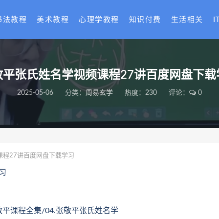
书法教程
美术教程
心理学教程
知识付费
生活相关
I
敬平张氏姓名学视频课程27讲百度网盘下载
2025-05-06
分类：
周易玄学
热度：230
评论：
0
程27讲百度网盘下载学习
习
敬平课程全集/04.张敬平张氏姓名学