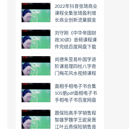
教程六壬六爻八卦择
2022年抖音张琦商业
日罗盘教程百度云网
课程全集张琦盈利增
盘会员
长商业创新流量掘金
直播课合集百度云网
刘守刚《中华帝国财
盘下载学习
政30讲》音频课程课
件完结百度网盘下载
学习
尚德朱昱易朴国学进
阶课易理四柱八字奇
门梅花风水视频课程
合集百度云网盘下载
面相手相电子书合集
学习
105册pdf面相电子书
手相电子书百度网盘
下载学习
跟保险高手学销售程
智雄罗魏学王妮吴晋
江叶云燕保险销售音