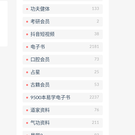
功夫健体
133
考研会员
2
抖音短视频
38
电子书
2181
口腔会员
73
占星
25
古籍会员
53
9500本易学电子书
2237
道家资料
76
气功资料
211