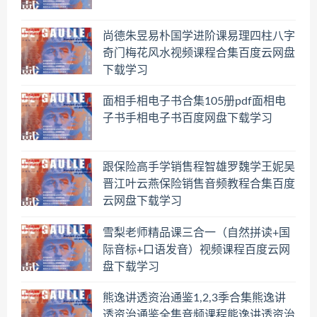
尚德朱昱易朴国学进阶课易理四柱八字
奇门梅花风水视频课程合集百度云网盘
下载学习
面相手相电子书合集105册pdf面相电
子书手相电子书百度网盘下载学习
跟保险高手学销售程智雄罗魏学王妮吴
晋江叶云燕保险销售音频教程合集百度
云网盘下载学习
雪梨老师精品课三合一（自然拼读+国
际音标+口语发音）视频课程百度云网
盘下载学习
熊逸讲透资治通鉴1,2,3季合集熊逸讲
透资治通鉴全集音频课程熊逸讲透资治