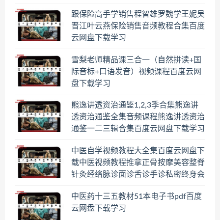
跟保险高手学销售程智雄罗魏学王妮吴
晋江叶云燕保险销售音频教程合集百度
云网盘下载学习
雪梨老师精品课三合一（自然拼读+国
际音标+口语发音）视频课程百度云网
盘下载学习
熊逸讲透资治通鉴1,2,3季合集熊逸讲
透资治通鉴全集音频课程熊逸讲透资治
通鉴一二三辑合集百度云网盘下载学习
中医自学视频教程大全集百度云网盘下
载中医视频教程推拿正骨按摩美容整脊
针灸经络脉诊面诊舌诊手诊私密终身会
员百度网盘共享群
中医药十三五教材51本电子书pdf百度
云网盘下载学习